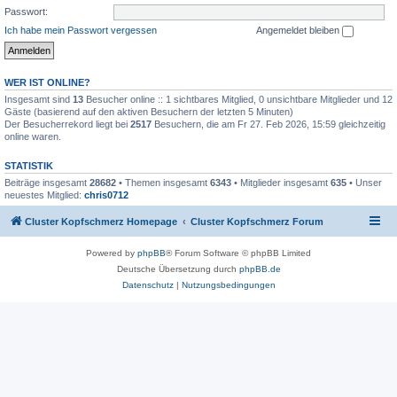
Passwort:
Ich habe mein Passwort vergessen
Angemeldet bleiben
WER IST ONLINE?
Insgesamt sind
13
Besucher online :: 1 sichtbares Mitglied, 0 unsichtbare Mitglieder und 12
Gäste (basierend auf den aktiven Besuchern der letzten 5 Minuten)
Der Besucherrekord liegt bei
2517
Besuchern, die am Fr 27. Feb 2026, 15:59 gleichzeitig
online waren.
STATISTIK
Beiträge insgesamt
28682
• Themen insgesamt
6343
• Mitglieder insgesamt
635
• Unser
neuestes Mitglied:
chris0712
Cluster Kopfschmerz Homepage
Cluster Kopfschmerz Forum
Powered by
phpBB
® Forum Software © phpBB Limited
Deutsche Übersetzung durch
phpBB.de
Datenschutz
|
Nutzungsbedingungen