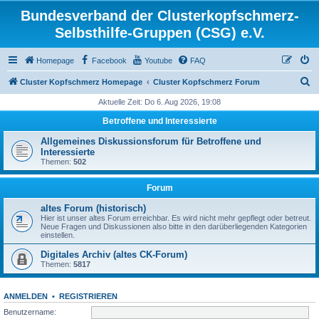
Bundesverband der Clusterkopfschmerz-
Selbsthilfe-Gruppen (CSG) e.V.
Homepage
Facebook
Youtube
FAQ
S
Cluster Kopfschmerz Homepage
Cluster Kopfschmerz Forum
u
Aktuelle Zeit: Do 6. Aug 2026, 19:08
c
Betroffene und Interessierte
h
Allgemeines Diskussionsforum für Betroffene und
e
Interessierte
Themen:
502
Forum
altes Forum (historisch)
Hier ist unser altes Forum erreichbar. Es wird nicht mehr gepflegt oder betreut.
Neue Fragen und Diskussionen also bitte in den darüberliegenden Kategorien
einstellen.
Digitales Archiv (altes CK-Forum)
Themen:
5817
ANMELDEN
•
REGISTRIEREN
Benutzername: