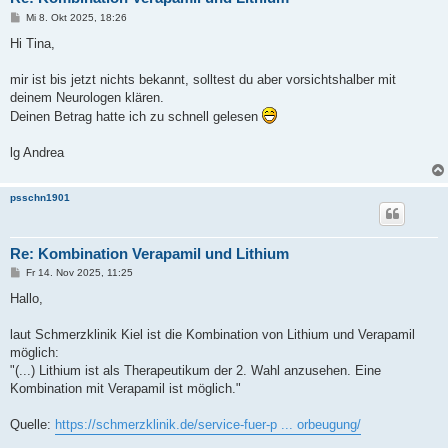
B
Mi 8. Okt 2025, 18:26
e
i
Hi Tina,
t
r
a
mir ist bis jetzt nichts bekannt, solltest du aber vorsichtshalber mit
g
deinem Neurologen klären.
Deinen Betrag hatte ich zu schnell gelesen
lg Andrea
psschn1901
Re: Kombination Verapamil und Lithium
B
Fr 14. Nov 2025, 11:25
e
i
Hallo,
t
r
a
laut Schmerzklinik Kiel ist die Kombination von Lithium und Verapamil
g
möglich:
"(...) Lithium ist als Therapeutikum der 2. Wahl anzusehen. Eine
Kombination mit Verapamil ist möglich."
Quelle:
https://schmerzklinik.de/service-fuer-p ... orbeugung/