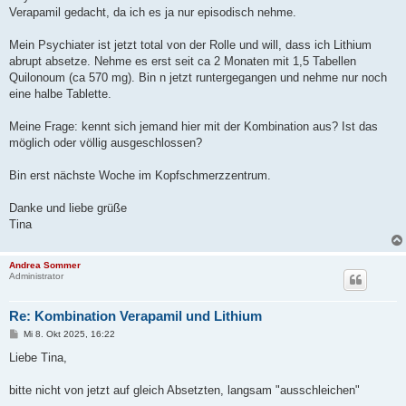
Verapamil gedacht, da ich es ja nur episodisch nehme.
Mein Psychiater ist jetzt total von der Rolle und will, dass ich Lithium
abrupt absetze. Nehme es erst seit ca 2 Monaten mit 1,5 Tabellen
Quilonoum (ca 570 mg). Bin n jetzt runtergegangen und nehme nur noch
eine halbe Tablette.
Meine Frage: kennt sich jemand hier mit der Kombination aus? Ist das
möglich oder völlig ausgeschlossen?
Bin erst nächste Woche im Kopfschmerzzentrum.
Danke und liebe grüße
Tina
Andrea Sommer
Administrator
Re: Kombination Verapamil und Lithium
B
Mi 8. Okt 2025, 16:22
e
i
Liebe Tina,
t
r
a
bitte nicht von jetzt auf gleich Absetzten, langsam "ausschleichen"
g