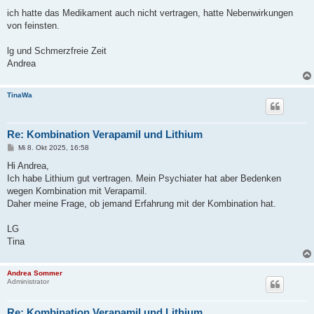
ich hatte das Medikament auch nicht vertragen, hatte Nebenwirkungen
von feinsten.
lg und Schmerzfreie Zeit
Andrea
TinaWa
Re: Kombination Verapamil und Lithium
B
Mi 8. Okt 2025, 16:58
e
i
Hi Andrea,
t
Ich habe Lithium gut vertragen. Mein Psychiater hat aber Bedenken
r
a
wegen Kombination mit Verapamil.
g
Daher meine Frage, ob jemand Erfahrung mit der Kombination hat.
LG
Tina
Andrea Sommer
Administrator
Re: Kombination Verapamil und Lithium