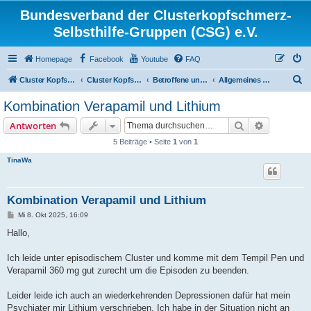
Bundesverband der Clusterkopfschmerz-
Selbsthilfe-Gruppen (CSG) e.V.
Homepage
Facebook
Youtube
FAQ
S
Cluster Kopfschmerz Homepage
Cluster Kopfschmerz Forum
Betroffene und Interessierte
Allgemeines Diskussionsforum für Betroffene und Interessierte
u
Kombination Verapamil und Lithium
c
Suche
Erweiterte
Antworten
h
5 Beiträge • Seite
1
von
1
e
TinaWa
Kombination Verapamil und Lithium
B
Mi 8. Okt 2025, 16:09
e
i
Hallo,
t
r
a
Ich leide unter episodischem Cluster und komme mit dem Tempil Pen und
g
Verapamil 360 mg gut zurecht um die Episoden zu beenden.
Leider leide ich auch an wiederkehrenden Depressionen dafür hat mein
Psychiater mir Lithium verschrieben. Ich habe in der Situation nicht an