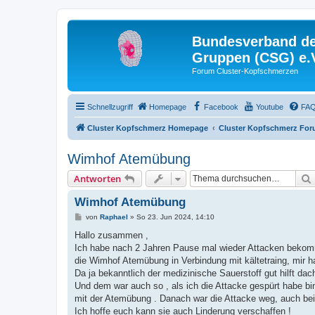
Bundesverband der
Gruppen (CSG) e.
Forum Cluster-Kopfschmerzen
Schnellzugriff
Homepage
Facebook
Youtube
FA
Cluster Kopfschmerz Homepage
Cluster Kopfschmerz Fo
Wimhof Atemübung
Antworten
Wimhof Atemübung
B
von
Raphael
»
So 23. Jun 2024, 14:10
e
i
Hallo zusammen ,
t
Ich habe nach 2 Jahren Pause mal wieder Attacken bekomme
r
a
die Wimhof Atemübung in Verbindung mit kältetraing, mir h
g
Da ja bekanntlich der medizinische Sauerstoff gut hilft da
Und dem war auch so , als ich die Attacke gespürt habe bi
mit der Atemübung . Danach war die Attacke weg, auch bei
Ich hoffe euch kann sie auch Linderung verschaffen !