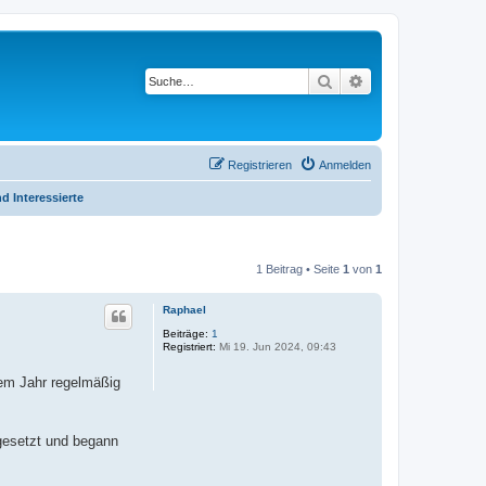
Suche
Erweiterte Suche
Registrieren
Anmelden
d Interessierte
1 Beitrag • Seite
1
von
1
Raphael
Beiträge:
1
Registriert:
Mi 19. Jun 2024, 09:43
nem Jahr regelmäßig
 gesetzt und begann