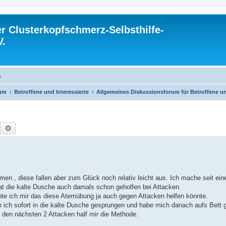
 Clusterkopfschmerz-Selbsthilfe-
V.
Q
rum
Betroffene und Interessierte
Allgemeines Diskussionsforum für Betroffene un
Suche
Erweiterte Suche
n , diese fallen aber zum Glück noch relativ leicht aus. Ich mache seit ei
at die kalte Dusche auch damals schon geholfen bei Attacken.
chte ich mir das diese Atemübung ja auch gegen Attacken helfen könnte.
n ich sofort in die kalte Dusche gesprungen und habe mich danach aufs Bett
 den nächsten 2 Attacken half mir die Methode.