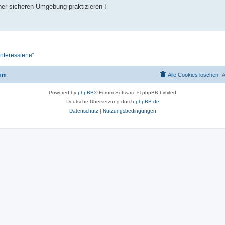
ner sicheren Umgebung praktizieren !
nteressierte“
rum
Alle Cookies löschen
A
Powered by
phpBB
® Forum Software © phpBB Limited
Deutsche Übersetzung durch
phpBB.de
Datenschutz
|
Nutzungsbedingungen