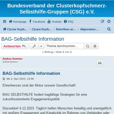
Bundesverband der Clusterkopfschmerz-
Selbsthilfe-Gruppen (CSG) e.V.
Homepage
Facebook
Youtube
FAQ
S
Cluster Kopfschmerz Homepage
Cluster Kopfschmerz Forum
Betroffene und Interessierte
Allgemeines Diskussionsforum für Betroffene und Interessierte
u
BAG-Selbsthilfe Information
c
Suche
Erweiterte
Antworten
h
1 Beitrag • Seite
1
von
1
e
Andrea Sommer
Administrator
BAG-Selbsthilfe Information
B
Mo 4. Dez 2023, 13:56
e
i
Ehrenherzen sind der Motor unserer Gesellschaft!
t
r
a
BAG SELBSTHILFE fordert tragfähige Strategien für eine
g
zukunftsorientierte Engagementspolitik
Düsseldorf 4.12.2023. Täglich helfen Menschen freiwillig und unentgeltlich
mit großem Engagement und Kreativität im Rahmen von Verbänden oder