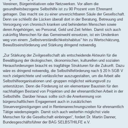
Vereinen, Bürgerinitiativen oder Netzwerken. Vor allem die
gesundheitsbezogene Selbsthilfe ist zu 90 Prozent vom Ehrenamt
getragen. Das macht sie zu einer unverzichtbaren Säule der Gesellschaft.
Denn sie schließt die Lücken überall dort in der Beratung, Betreuung und
Versorgung von chronisch kranken und behinderten Menschen sowie
deren Angehörigen, wo Personal, Geld und Zeit fehlen. Damit sich auch
zukünftig Menschen für das Gemeinwohl einsetzen, ist ein Umdenken
weg von einem „Selbstverständlichkeitshabitus“ hin zu Wertschätzung,
Bewußtseinsförderung und Stärkung dringend notwendig.
„Zur Stärkung der Zivilgesellschaft als entscheidende Akteurin für die
Bewältigung der ökologischen, ökonomischen, kulturellen und sozialen
Herausforderungen braucht es tragfähige Strukturen für die Zukunft. Dazu
wäre es dringend notwendig, die Selbsthilfeförderung nach § 20 h SGB V
noch zielgerichtete und verlässlicher auszugestalten, um die Arbeit alle
Selbsthilfeorganisationen und -gruppen möglichst wirkungsvoll zu
unterstützen. Denn die Förderung ist ein elementarer Baustein für den
nachhaltigen Bestand von Projekten und der ehrenamtlichen Arbeit in der
Selbsthilfe. Darüber hinaus sollte sich die Anerkennung von
bürgerschaftlichem Engagement auch in zusätzlichen
Steuervergünstigungen und in Rentenanrechnungszeiten für ehrenamtlich
Tätige wiederspiegeln. Damit sich auch weiterhin möglichst viele
Menschen für die Gesellschaft einbringen“, fordert Dr. Martin Danner,
Bundesgeschäftsführer der BAG SELBSTHILFE e.V.