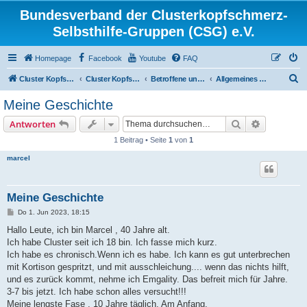
Bundesverband der Clusterkopfschmerz-
Selbsthilfe-Gruppen (CSG) e.V.
Homepage
Facebook
Youtube
FAQ
S
Cluster Kopfschmerz Homepage
Cluster Kopfschmerz Forum
Betroffene und Interessierte
Allgemeines Diskussionsforum für Betroffene und Interessierte
u
Meine Geschichte
c
Suche
Erweiterte
Antworten
h
1 Beitrag • Seite
1
von
1
e
marcel
Meine Geschichte
B
Do 1. Jun 2023, 18:15
e
i
Hallo Leute, ich bin Marcel , 40 Jahre alt.
t
Ich habe Cluster seit ich 18 bin. Ich fasse mich kurz.
r
a
Ich habe es chronisch.Wenn ich es habe. Ich kann es gut unterbrechen
g
mit Kortison gespritzt, und mit ausschleichung.... wenn das nichts hilft,
und es zurück kommt, nehme ich Emgality. Das befreit mich für Jahre.
3-7 bis jetzt. Ich habe schon alles versucht!!!
Meine lengste Fase , 10 Jahre täglich. Am Anfang.