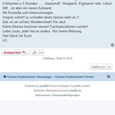
4 Attacken a 3 Stunden.... . Sauerstoff, Verapamil, Ergotamin nein. Litium
hilft , ist aber ein riesen Aufwand.
Mit Kontrolle und Untersuchungen.
Imigran sofort!! je schneller desto besser wirkt es !!
Das ist ein echtes Wundermittel!! Für akut.
Keine Attacke kommen lassen! Fachspezialisten suchen!
Liebe Leute, jeder hat es anders. Nur meine Meinung.
Viel Glück für Euch
LG
Antworten
1 Beitrag • Seite
1
von
1
Gehe zu
Cluster Kopfschmerz Homepage
Cluster Kopfschmerz Forum
Powered by
phpBB
® Forum Software © phpBB Limited
Deutsche Übersetzung durch
phpBB.de
Datenschutz
|
Nutzungsbedingungen