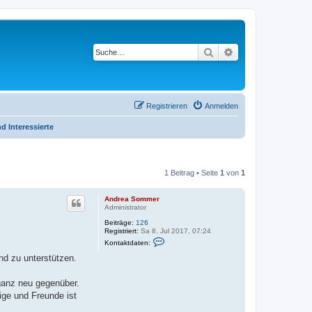
Suche
Erweiterte Suche
Registrieren
Anmelden
d Interessierte
1 Beitrag • Seite
1
von
1
Andrea Sommer
Administrator
Beiträge:
126
Registriert:
Sa 8. Jul 2017, 07:24
K
Kontaktdaten:
o
n
nd zu unterstützen.
t
a
k
ganz neu gegenüber.
t
ige und Freunde ist
d
a