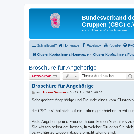
Bundesverband der
Gruppen (CSG) e.
Forum Cluster-Kopfschmerzen
Schnellzugriff
Homepage
Facebook
Youtube
FA
Cluster Kopfschmerz Homepage
Cluster Kopfschmerz Fo
Broschüre für Angehörige
Antworten
Broschüre für Angehörige
B
von
Andrea Sommer
»
So 23. Apr 2023, 06:33
e
i
Sehr geehrte Angehörige und Freunde eines vom Clusterk
t
r
a
die CSG e.V. hat sich auf die Fahne geschrieben, nicht n
g
Viele Angehörige und Freunde haben keinen Anschluss zu e
Sie wissen selbst am besten, in welcher Situation Sie sich
es wichtig zu wissen, dass sie nicht alleine sind.