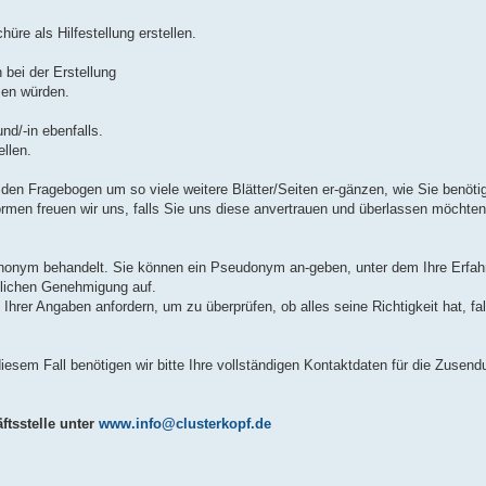
re als Hilfestellung erstellen.
 bei der Erstellung
zen würden.
nd/-in ebenfalls.
ellen.
 den Fragebogen um so viele weitere Blätter/Seiten er-gänzen, wie Sie benöti
men freuen wir uns, falls Sie uns diese anvertrauen und überlassen möchten
anonym behandelt. Sie können ein Pseudonym an-geben, unter dem Ihre Erfahr
cklichen Genehmigung auf.
 Ihrer Angaben anfordern, um zu überprüfen, ob alles seine Richtigkeit hat, f
iesem Fall benötigen wir bitte Ihre vollständigen Kontaktdaten für die Zusend
ftsstelle unter
www.info@clusterkopf.de