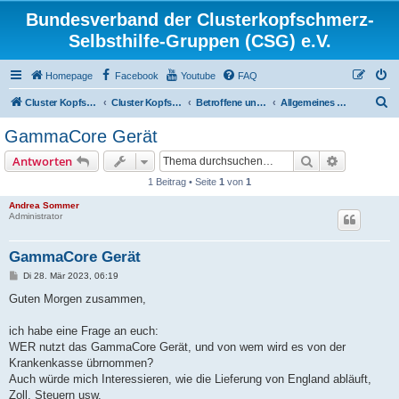
Bundesverband der Clusterkopfschmerz-
Selbsthilfe-Gruppen (CSG) e.V.
Homepage
Facebook
Youtube
FAQ
S
Cluster Kopfschmerz Homepage
Cluster Kopfschmerz Forum
Betroffene und Interessierte
Allgemeines Diskussionsforum für Betroffene und Interessierte
u
GammaCore Gerät
c
Suche
Erweiterte
Antworten
h
1 Beitrag • Seite
1
von
1
e
Andrea Sommer
Administrator
GammaCore Gerät
B
Di 28. Mär 2023, 06:19
e
i
Guten Morgen zusammen,
t
r
a
ich habe eine Frage an euch:
g
WER nutzt das GammaCore Gerät, und von wem wird es von der
Krankenkasse übrnommen?
Auch würde mich Interessieren, wie die Lieferung von England abläuft,
Zoll, Steuern usw.