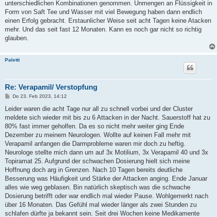
a
unterschiedlichen Kombinationen genommen. Unmengen an Flüssigkeit in
g
Form von Saft Tee und Wasser mit viel Bewegung haben dann endlich
einen Erfolg gebracht. Erstaunlicher Weise seit acht Tagen keine Atacken
mehr. Und das seit fast 12 Monaten. Kann es noch gar nicht so richtig
glauben.
Paletti
Re: Verapamil/ Verstopfung
B
Do 23. Feb 2023, 14:12
e
i
Leider waren die acht Tage nur all zu schnell vorbei und der Cluster
t
meldete sich wieder mit bis zu 6 Attacken in der Nacht. Sauerstoff hat zu
r
a
80% fast immer geholfen. Da es so nicht mehr weiter ging Ende
g
Dezember zu meinem Neurologen. Wollte auf keinen Fall mehr mit
Verapamil anfangen die Darmprobleme waren mir doch zu heftig.
Neurologe stellte mich dann um auf 3x Motilium, 3x Verapamil 40 und 3x
Topiramat 25. Aufgrund der schwachen Dosierung hielt sich meine
Hoffnung doch arg in Grenzen. Nach 10 Tagen bereits deutliche
Besserung was Häufigkeit und Stärke der Attacken anging. Ende Januar
alles wie weg geblasen. Bin natürlich skeptisch was die schwache
Dosierung betrifft oder war endlich mal wieder Pause. Wohlgemerkt nach
über 16 Monaten. Das Gefühl mal wieder länger als zwei Stunden zu
schlafen dürfte ja bekannt sein. Seit drei Wochen keine Medikamente