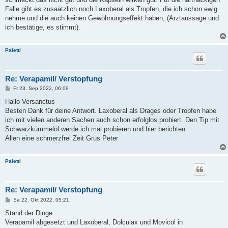
Falle gibt es zusaätzlich noch Laxoberal als Tropfen, die ich schon ewig
nehme und die auch keinen Gewöhnungseffekt haben, (Arztaussage und
ich bestätige, es stimmt).
Paletti
Re: Verapamil/ Verstopfung
B
Fr 23. Sep 2022, 06:09
e
i
Hallo Versanctus
t
Besten Dank für deine Antwort. Laxoberal als Drages oder Tropfen habe
r
a
ich mit vielen anderen Sachen auch schon erfolglos probiert. Den Tip mit
g
Schwarzkümmelöl werde ich mal probieren und hier berichten.
Allen eine schmerzfrei Zeit Grus Peter
Paletti
Re: Verapamil/ Verstopfung
B
Sa 22. Okt 2022, 05:21
e
i
Stand der Dinge
t
Verapamil abgesetzt und Laxoberal, Dolculax und Movicol in
r