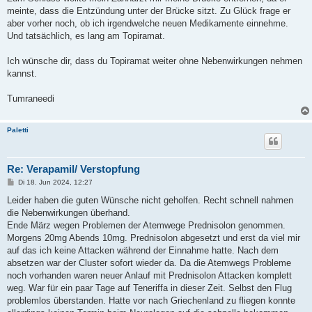
meinte, dass die Entzündung unter der Brücke sitzt. Zu Glück frage er
aber vorher noch, ob ich irgendwelche neuen Medikamente einnehme.
Und tatsächlich, es lang am Topiramat.
Ich wünsche dir, dass du Topiramat weiter ohne Nebenwirkungen nehmen
kannst.
Tumraneedi
Paletti
Re: Verapamil/ Verstopfung
B
Di 18. Jun 2024, 12:27
e
i
Leider haben die guten Wünsche nicht geholfen. Recht schnell nahmen
t
die Nebenwirkungen überhand.
r
a
Ende März wegen Problemen der Atemwege Prednisolon genommen.
g
Morgens 20mg Abends 10mg. Prednisolon abgesetzt und erst da viel mir
auf das ich keine Attacken während der Einnahme hatte. Nach dem
absetzen war der Cluster sofort wieder da. Da die Atemwegs Probleme
noch vorhanden waren neuer Anlauf mit Prednisolon Attacken komplett
weg. War für ein paar Tage auf Teneriffa in dieser Zeit. Selbst den Flug
problemlos überstanden. Hatte vor nach Griechenland zu fliegen konnte