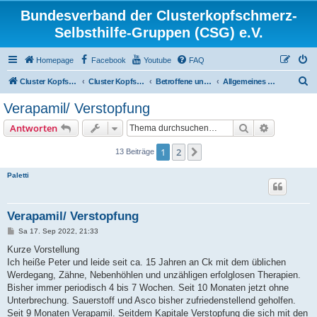
Bundesverband der Clusterkopfschmerz-
Selbsthilfe-Gruppen (CSG) e.V.
Homepage
Facebook
Youtube
FAQ
S
Cluster Kopfschmerz Homepage
Cluster Kopfschmerz Forum
Betroffene und Interessierte
Allgemeines Diskussionsforum für Betroffene und Interessierte
u
Verapamil/ Verstopfung
c
Suche
Erweiterte
Antworten
h
e
1
2
Nächste
13 Beiträge
Paletti
Verapamil/ Verstopfung
B
Sa 17. Sep 2022, 21:33
e
i
Kurze Vorstellung
t
Ich heiße Peter und leide seit ca. 15 Jahren an Ck mit dem üblichen
r
a
Werdegang, Zähne, Nebenhöhlen und unzähligen erfolglosen Therapien.
g
Bisher immer periodisch 4 bis 7 Wochen. Seit 10 Monaten jetzt ohne
Unterbrechung. Sauerstoff und Asco bisher zufriedenstellend geholfen.
Seit 9 Monaten Verapamil. Seitdem Kapitale Verstopfung die sich mit den