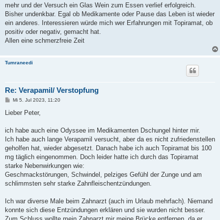
mehr und der Versuch ein Glas Wein zum Essen verlief erfolgreich.
Bisher undenkbar. Egal ob Medikamente oder Pause das Leben ist wieder
ein anderes. Interessieren würde mich wer Erfahrungen mit Topiramat, ob
positiv oder negativ, gemacht hat.
Allen eine schmerzfreie Zeit
Tumraneedi
Re: Verapamil/ Verstopfung
B
Mi 5. Jul 2023, 11:20
e
i
Lieber Peter,
t
r
a
ich habe auch eine Odyssee im Medikamenten Dschungel hinter mir.
g
Ich habe auch lange Verapamil versucht, aber da es nicht zufriedenstellen
geholfen hat, wieder abgesetzt. Danach habe ich auch Topiramat bis 100
mg täglich eingenommen. Doch leider hatte ich durch das Topiramat
starke Nebenwirkungen wie:
Geschmackstörungen, Schwindel, pelziges Gefühl der Zunge und am
schlimmsten sehr starke Zahnfleischentzündungen.
Ich war diverse Male beim Zahnarzt (auch im Urlaub mehrfach). Niemand
konnte sich diese Entzündungen erklären und sie wurden nicht besser.
Zum Schluss wollte mein Zahnarzt mir meine Brücke entfernen, da er