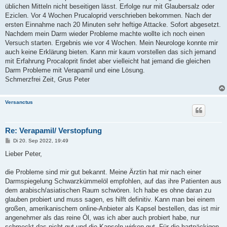
üblichen Mitteln nicht beseitigen lässt. Erfolge nur mit Glaubersalz oder
Eziclen. Vor 4 Wochen Prucaloprid verschrieben bekommen. Nach der
ersten Einnahme nach 20 Minuten sehr heftige Attacke. Sofort abgesetzt.
Nachdem mein Darm wieder Probleme machte wollte ich noch einen
Versuch starten. Ergebnis wie vor 4 Wochen. Mein Neurologe konnte mir
auch keine Erklärung bieten. Kann mir kaum vorstellen das sich jemand
mit Erfahrung Procaloprit findet aber vielleicht hat jemand die gleichen
Darm Probleme mit Verapamil und eine Lösung.
Schmerzfrei Zeit, Grus Peter
Versanctus
Re: Verapamil/ Verstopfung
B
Di 20. Sep 2022, 19:49
e
i
Lieber Peter,
t
r
a
die Probleme sind mir gut bekannt. Meine Ärztin hat mir nach einer
g
Darmspiegelung Schwarzkümmelöl empfohlen, auf das ihre Patienten aus
dem arabisch/asiatischen Raum schwören. Ich habe es ohne daran zu
glauben probiert und muss sagen, es hilft definitiv. Kann man bei einem
großen, amerikanischem online-Anbieter als Kapsel bestellen, das ist mir
angenehmer als das reine Öl, was ich aber auch probiert habe, nur
schmeckt das nicht gut und die Kapseln wirken gut. Für die hartnäckigen