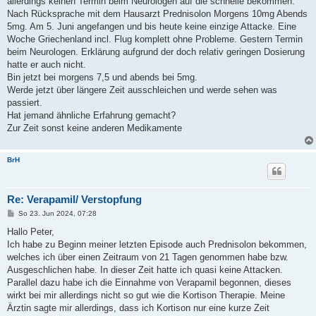
allerdings keinen Termin beim Neurologen auf die schnelle bekommen.
Nach Rücksprache mit dem Hausarzt Prednisolon Morgens 10mg Abends
5mg. Am 5. Juni angefangen und bis heute keine einzige Attacke. Eine
Woche Griechenland incl. Flug komplett ohne Probleme. Gestern Termin
beim Neurologen. Erklärung aufgrund der doch relativ geringen Dosierung
hatte er auch nicht.
Bin jetzt bei morgens 7,5 und abends bei 5mg.
Werde jetzt über längere Zeit ausschleichen und werde sehen was
passiert.
Hat jemand ähnliche Erfahrung gemacht?
Zur Zeit sonst keine anderen Medikamente
BrH
Re: Verapamil/ Verstopfung
B
So 23. Jun 2024, 07:28
e
i
Hallo Peter,
t
Ich habe zu Beginn meiner letzten Episode auch Prednisolon bekommen,
r
a
welches ich über einen Zeitraum von 21 Tagen genommen habe bzw.
g
Ausgeschlichen habe. In dieser Zeit hatte ich quasi keine Attacken.
Parallel dazu habe ich die Einnahme von Verapamil begonnen, dieses
wirkt bei mir allerdings nicht so gut wie die Kortison Therapie. Meine
Ärztin sagte mir allerdings, dass ich Kortison nur eine kurze Zeit