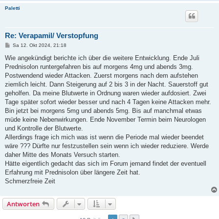
Paletti
Re: Verapamil/ Verstopfung
B
Sa 12. Okt 2024, 21:18
e
i
Wie angekündigt berichte ich über die weitere Entwicklung. Ende Juli
t
Prednisolon runtergefahren bis auf morgens 4mg und abends 3mg.
r
a
Postwendend wieder Attacken. Zuerst morgens nach dem aufstehen
g
ziemlich leicht. Dann Steigerung auf 2 bis 3 in der Nacht. Sauerstoff gut
geholfen. Da meine Blutwerte in Ordnung waren wieder aufdosiert. Zwei
Tage später sofort wieder besser und nach 4 Tagen keine Attacken mehr.
Bin jetzt bei morgens 5mg und abends 5mg. Bis auf manchmal etwas
müde keine Nebenwirkungen. Ende November Termin beim Neurologen
und Kontrolle der Blutwerte.
Allerdings frage ich mich was ist wenn die Periode mal wieder beendet
wäre ??? Dürfte nur festzustellen sein wenn ich wieder reduziere. Werde
daher Mitte des Monats Versuch starten.
Hätte eigentlich gedacht das sich im Forum jemand findet der eventuell
Erfahrung mit Prednisolon über längere Zeit hat.
Schmerzfreie Zeit
Antworten