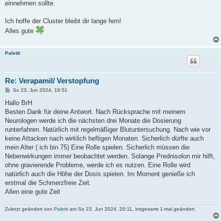
einnehmen sollte.
Ich hoffe der Cluster bleibt dir lange fern!
Alles gute
Paletti
Re: Verapamil/ Verstopfung
B
So 23. Jun 2024, 19:51
e
i
Hallo BrH
t
Besten Dank für deine Antwort. Nach Rücksprache mit meinem
r
a
Neurologen werde ich die nächsten drei Monate die Dosierung
g
runterfahren. Natürlich mit regelmäßiger Blutuntersuchung. Nach wie vor
keine Attacken nach wirklich heftigen Monaten. Sicherlich dürfte auch
mein Alter ( ich bin 75) Eine Rolle spielen. Sicherlich müssen die
Nebenwirkungen immer beobachtet werden. Solange Prednisolon mir hilft,
ohne gravierende Probleme, werde ich es nutzen. Eine Rolle wird
natürlich auch die Höhe der Dosis spielen. Im Moment genieße ich
erstmal die Schmerzfreie Zeit.
Allen eine gute Zeit
Zuletzt geändert von
Paletti
am So 23. Jun 2024, 20:11, insgesamt 1-mal geändert.