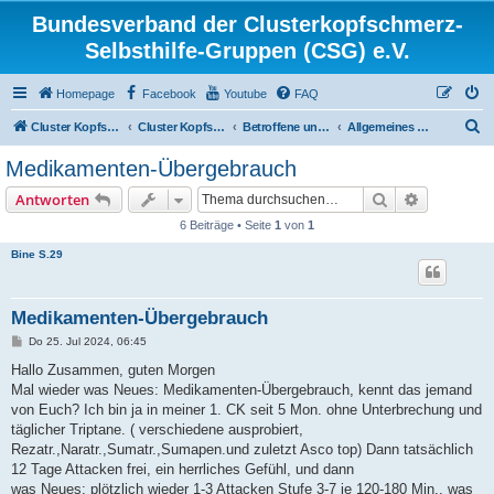
Bundesverband der Clusterkopfschmerz-
Selbsthilfe-Gruppen (CSG) e.V.
Homepage
Facebook
Youtube
FAQ
S
Cluster Kopfschmerz Homepage
Cluster Kopfschmerz Forum
Betroffene und Interessierte
Allgemeines Diskussionsforum für Betroffene und Interessierte
u
Medikamenten-Übergebrauch
c
Suche
Erweiterte
Antworten
h
6 Beiträge • Seite
1
von
1
e
Bine S.29
Medikamenten-Übergebrauch
B
Do 25. Jul 2024, 06:45
e
i
Hallo Zusammen, guten Morgen
t
Mal wieder was Neues: Medikamenten-Übergebrauch, kennt das jemand
r
a
von Euch? Ich bin ja in meiner 1. CK seit 5 Mon. ohne Unterbrechung und
g
täglicher Triptane. ( verschiedene ausprobiert,
Rezatr.,Naratr.,Sumatr.,Sumapen.und zuletzt Asco top) Dann tatsächlich
12 Tage Attacken frei, ein herrliches Gefühl, und dann
was Neues: plötzlich wieder 1-3 Attacken Stufe 3-7 je 120-180 Min., was