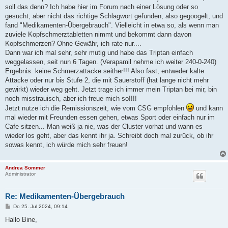
soll das denn? Ich habe hier im Forum nach einer Lösung oder so
gesucht, aber nicht das richtige Schlagwort gefunden, also gegoogelt, und
fand "Medikamenten-Übergebrauch". Vielleicht in etwa so, als wenn man
zuviele Kopfschmerztabletten nimmt und bekommt dann davon
Kopfschmerzen? Ohne Gewähr, ich rate nur....
Dann war ich mal sehr, sehr mutig und habe das Triptan einfach
weggelassen, seit nun 6 Tagen. (Verapamil nehme ich weiter 240-0-240)
Ergebnis: keine Schmerzattacke seither!!! Also fast, entweder kalte
Attacke oder nur bis Stufe 2, die mit Sauerstoff (hat lange nicht mehr
gewirkt) wieder weg geht. Jetzt trage ich immer mein Triptan bei mir, bin
noch misstrauisch, aber ich freue mich so!!!!
Jetzt nutze ich die Remissionszeit, wie vom CSG empfohlen
und kann
mal wieder mit Freunden essen gehen, etwas Sport oder einfach nur im
Cafe sitzen... Man weiß ja nie, was der Cluster vorhat und wann es
wieder los geht, aber das kennt ihr ja. Schreibt doch mal zurück, ob ihr
sowas kennt, ich würde mich sehr freuen!
Andrea Sommer
Administrator
Re: Medikamenten-Übergebrauch
B
Do 25. Jul 2024, 09:14
e
i
Hallo Bine,
t