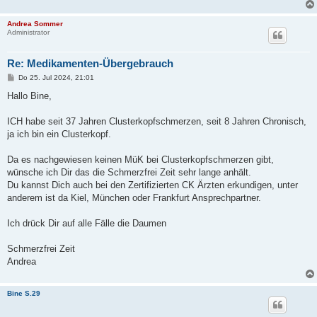
Andrea Sommer
Administrator
Re: Medikamenten-Übergebrauch
B
Do 25. Jul 2024, 21:01
e
i
Hallo Bine,
t
r
a
ICH habe seit 37 Jahren Clusterkopfschmerzen, seit 8 Jahren Chronisch,
g
ja ich bin ein Clusterkopf.
Da es nachgewiesen keinen MüK bei Clusterkopfschmerzen gibt,
wünsche ich Dir das die Schmerzfrei Zeit sehr lange anhält.
Du kannst Dich auch bei den Zertifizierten CK Ärzten erkundigen, unter
anderem ist da Kiel, München oder Frankfurt Ansprechpartner.
Ich drück Dir auf alle Fälle die Daumen
Schmerzfrei Zeit
Andrea
Bine S.29