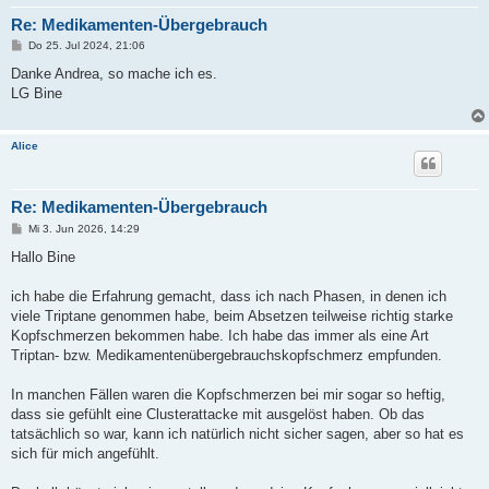
Re: Medikamenten-Übergebrauch
B
Do 25. Jul 2024, 21:06
e
i
Danke Andrea, so mache ich es.
t
LG Bine
r
a
g
Alice
Re: Medikamenten-Übergebrauch
B
Mi 3. Jun 2026, 14:29
e
i
Hallo Bine
t
r
a
ich habe die Erfahrung gemacht, dass ich nach Phasen, in denen ich
g
viele Triptane genommen habe, beim Absetzen teilweise richtig starke
Kopfschmerzen bekommen habe. Ich habe das immer als eine Art
Triptan- bzw. Medikamentenübergebrauchskopfschmerz empfunden.
In manchen Fällen waren die Kopfschmerzen bei mir sogar so heftig,
dass sie gefühlt eine Clusterattacke mit ausgelöst haben. Ob das
tatsächlich so war, kann ich natürlich nicht sicher sagen, aber so hat es
sich für mich angefühlt.