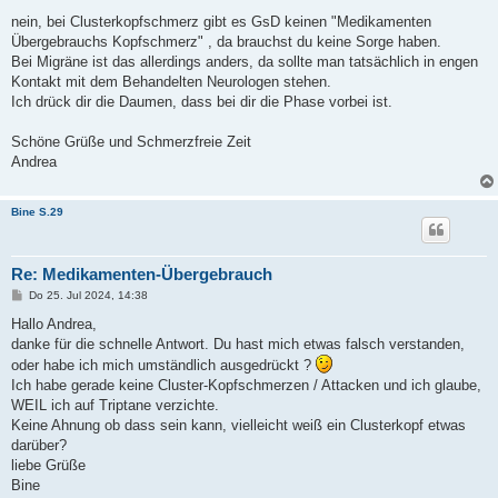
r
a
nein, bei Clusterkopfschmerz gibt es GsD keinen "Medikamenten
g
Übergebrauchs Kopfschmerz" , da brauchst du keine Sorge haben.
Bei Migräne ist das allerdings anders, da sollte man tatsächlich in engen
Kontakt mit dem Behandelten Neurologen stehen.
Ich drück dir die Daumen, dass bei dir die Phase vorbei ist.
Schöne Grüße und Schmerzfreie Zeit
Andrea
Bine S.29
Re: Medikamenten-Übergebrauch
B
Do 25. Jul 2024, 14:38
e
i
Hallo Andrea,
t
danke für die schnelle Antwort. Du hast mich etwas falsch verstanden,
r
a
oder habe ich mich umständlich ausgedrückt ?
g
Ich habe gerade keine Cluster-Kopfschmerzen / Attacken und ich glaube,
WEIL ich auf Triptane verzichte.
Keine Ahnung ob dass sein kann, vielleicht weiß ein Clusterkopf etwas
darüber?
liebe Grüße
Bine