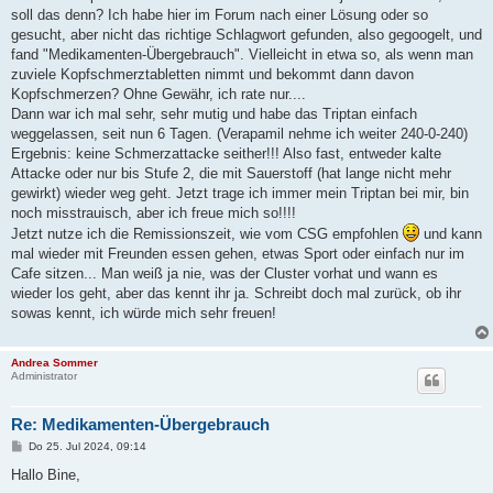
soll das denn? Ich habe hier im Forum nach einer Lösung oder so
gesucht, aber nicht das richtige Schlagwort gefunden, also gegoogelt, und
fand "Medikamenten-Übergebrauch". Vielleicht in etwa so, als wenn man
zuviele Kopfschmerztabletten nimmt und bekommt dann davon
Kopfschmerzen? Ohne Gewähr, ich rate nur....
Dann war ich mal sehr, sehr mutig und habe das Triptan einfach
weggelassen, seit nun 6 Tagen. (Verapamil nehme ich weiter 240-0-240)
Ergebnis: keine Schmerzattacke seither!!! Also fast, entweder kalte
Attacke oder nur bis Stufe 2, die mit Sauerstoff (hat lange nicht mehr
gewirkt) wieder weg geht. Jetzt trage ich immer mein Triptan bei mir, bin
noch misstrauisch, aber ich freue mich so!!!!
Jetzt nutze ich die Remissionszeit, wie vom CSG empfohlen
und kann
mal wieder mit Freunden essen gehen, etwas Sport oder einfach nur im
Cafe sitzen... Man weiß ja nie, was der Cluster vorhat und wann es
wieder los geht, aber das kennt ihr ja. Schreibt doch mal zurück, ob ihr
sowas kennt, ich würde mich sehr freuen!
Andrea Sommer
Administrator
Re: Medikamenten-Übergebrauch
B
Do 25. Jul 2024, 09:14
e
i
Hallo Bine,
t