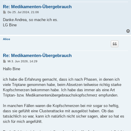
Re: Medikamenten-Übergebrauch
B
Do 25. Jul 2024, 21:06
e
i
Danke Andrea, so mache ich es.
t
LG Bine
r
a
g
Alice
Re: Medikamenten-Übergebrauch
B
Mi 3. Jun 2026, 14:29
e
i
Hallo Bine
t
r
a
ich habe die Erfahrung gemacht, dass ich nach Phasen, in denen ich
g
viele Triptane genommen habe, beim Absetzen teilweise richtig starke
Kopfschmerzen bekommen habe. Ich habe das immer als eine Art
Triptan- bzw. Medikamentenübergebrauchskopfschmerz empfunden.
In manchen Fällen waren die Kopfschmerzen bei mir sogar so heftig,
dass sie gefühlt eine Clusterattacke mit ausgelöst haben. Ob das
tatsächlich so war, kann ich natürlich nicht sicher sagen, aber so hat es
sich für mich angefühlt.