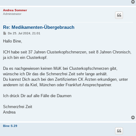
Andrea Sommer
Administrator
Re: Medikamenten-Übergebrauch
B
Do 25. Jul 2024, 21:01
e
i
Hallo Bine,
t
r
a
ICH habe seit 37 Jahren Clusterkopfschmerzen, seit 8 Jahren Chronisch,
g
ja ich bin ein Clusterkopf.
Da es nachgewiesen keinen MüK bei Clusterkopfschmerzen gibt,
wünsche ich Dir das die Schmerzfrei Zeit sehr lange anhält.
Du kannst Dich auch bei den Zertifizierten CK Ärzten erkundigen, unter
anderem ist da Kiel, München oder Frankfurt Ansprechpartner.
Ich drück Dir auf alle Fälle die Daumen
Schmerzfrei Zeit
Andrea
Bine S.29