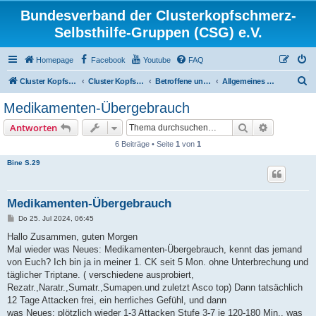
Bundesverband der Clusterkopfschmerz-
Selbsthilfe-Gruppen (CSG) e.V.
Homepage
Facebook
Youtube
FAQ
S
Cluster Kopfschmerz Homepage
Cluster Kopfschmerz Forum
Betroffene und Interessierte
Allgemeines Diskussionsforum für Betroffene und Interessierte
u
Medikamenten-Übergebrauch
c
Suche
Erweiterte
Antworten
h
6 Beiträge • Seite
1
von
1
e
Bine S.29
Medikamenten-Übergebrauch
B
Do 25. Jul 2024, 06:45
e
i
Hallo Zusammen, guten Morgen
t
Mal wieder was Neues: Medikamenten-Übergebrauch, kennt das jemand
r
a
von Euch? Ich bin ja in meiner 1. CK seit 5 Mon. ohne Unterbrechung und
g
täglicher Triptane. ( verschiedene ausprobiert,
Rezatr.,Naratr.,Sumatr.,Sumapen.und zuletzt Asco top) Dann tatsächlich
12 Tage Attacken frei, ein herrliches Gefühl, und dann
was Neues: plötzlich wieder 1-3 Attacken Stufe 3-7 je 120-180 Min., was