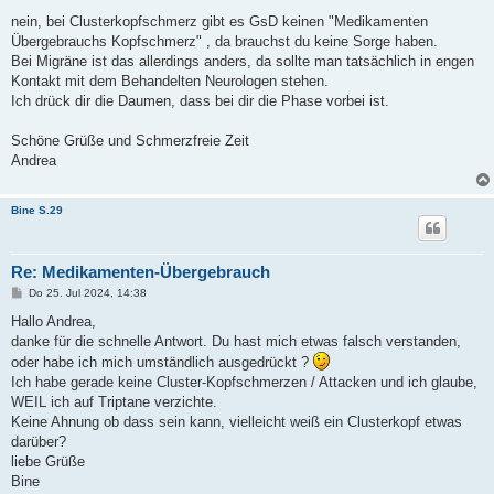
r
a
nein, bei Clusterkopfschmerz gibt es GsD keinen "Medikamenten
g
Übergebrauchs Kopfschmerz" , da brauchst du keine Sorge haben.
Bei Migräne ist das allerdings anders, da sollte man tatsächlich in engen
Kontakt mit dem Behandelten Neurologen stehen.
Ich drück dir die Daumen, dass bei dir die Phase vorbei ist.
Schöne Grüße und Schmerzfreie Zeit
Andrea
Bine S.29
Re: Medikamenten-Übergebrauch
B
Do 25. Jul 2024, 14:38
e
i
Hallo Andrea,
t
danke für die schnelle Antwort. Du hast mich etwas falsch verstanden,
r
a
oder habe ich mich umständlich ausgedrückt ?
g
Ich habe gerade keine Cluster-Kopfschmerzen / Attacken und ich glaube,
WEIL ich auf Triptane verzichte.
Keine Ahnung ob dass sein kann, vielleicht weiß ein Clusterkopf etwas
darüber?
liebe Grüße
Bine