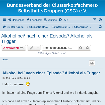
Bundesverband der Clusterkopfschmerz-
Selbsthilfe-Gruppen (CSG) e.V.
Homepage
Facebook
Youtube
FAQ
S
Cluster Kopfschmerz Homepage
Cluster Kopfschmerz Forum
Betroffene und Interessierte
Allgemeines Diskussionsforum für Betroffene und Interessierte
u
Alkohol bei/ nach einer Episode// Alkohol als
c
Trigger
h
Suche
Erweiterte
Antworten
e
2 Beiträge • Seite
1
von
1
Alice
Alkohol bei/ nach einer Episode// Alkohol als Trigger
B
Mi 3. Jun 2026, 14:23
e
i
Hallo zusammen
t
r
a
ich habe mal eine Frage zum Thema Alkohol und wie ihr damit umgeht.
g
Ich habe seit etwa 12 Jahren episodischen Cluster-Kopfschmerz und bin