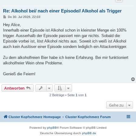
Re: Alkohol bei/ nach einer Episode// Alkohol als Trigger
B
Do 30. Jul 2026, 22:03
e
i
Hey Alice,
t
Innerhalb einer Episode ist Alkohol schon in kleinster Menge ein 100%
r
a
trigger. Ausserhalb der Episode passiert rein gar nichts. Sobald die
g
Episode vorbei ist, löst Alkohol nichts aus. Soweit ich weiß ist Alkohol
auch kein Auslöser einer Episode sondern lediglich ein Attackentrigger.
Zu dem alkoholfreien Bier habe ich keine Erfahrung. Bei mir funktioniert
alkoholfreier Wein ohne Probleme.
Genieß die Feiern!
Antworten
2 Beiträge • Seite
1
von
1
Gehe zu
Cluster Kopfschmerz Homepage
Cluster Kopfschmerz Forum
Powered by
phpBB
® Forum Software © phpBB Limited
Deutsche Übersetzung durch
phpBB.de