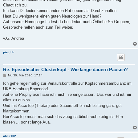
Chaotisch zu.
Ich kann Dir leider keinen anderen Rat geben als Durchzuhalten.
Hast Du wenigstens einen guten Neurologen zur Hand?
Auf unserer Homepage findest du bei dedarf auch Örtliche Sh-Gruppen,
Gespräche helfen auch zum Teil weiter.
v.G. Andrea
piet_hh
Re: Episodischer Clusterkopf - Wie lange dauern Pausen?
B
Mo 30. Mär 2026, 17:14
e
i
Ich gehe regelmäßig zur Verlaufskontrolle zur Kopfschmerzambulanz im
t
UKE Hamburg-Eppendorf.
r
a
Auf eine Prophylaxe habe ich mich nie eingelassen. Das war und ist mir
g
alles zu dubios.
Und mit AscoTop (Triptan) oder Sauerstoff bin ich bislang ganz gut
klargekommen.
Bei AscoTop muss man sich das Zeug natürlich rechtzeitig ins Hirn
blasen ... sonst lange Aua.
ohli2102