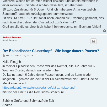
Vorletzte Woche hat es mich wieder erwischt und ich bin mittendrin in
einer aktuellen Episode. AscoTop Nasal hilft, ist aber teuer.
10 Euro Zuzahlung für 6 Dosen. Und ich habe zwei Attacken täglich ...
Sauerstoff hatte ich zurückgegeben, dummerweise.
Ist das "NORMAL"?? Hat sonst noch jemand die Erfahrung gemacht, das
nach über drei Jahren der Clusterkopf zurückkommt?
Gruß an alle die es chronisch haben! Ich versuche, mit Euch zu fühlen!
Andrea Sommer
Administrator
Re: Episodischer Clusterkopf - Wie lange dauern Pausen?
B
Mo 30. Mär 2026, 15:25
e
i
Hallo Piet_hh,
t
in meiner Episodischen Phase war das Normal, alle 1-2 Jahre für 6
r
a
Wochen Cluster, danach war wieder ruhe.
g
Du kannst auch 6 Jahre deine Pause haben, und es kann wieder
losgehen... geniess die Zeit in der Du Schmerzfrei bist, und füll deine
Medikamente auf.
https://daten2.verwaltungsportal.de/dat ... nutzen.pdf
hier ist der Link für die Remisions-Broschüre.
Schöne Grüße und Schmerzfreie Zeit
Andrea