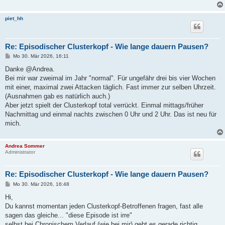
piet_hh
Re: Episodischer Clusterkopf - Wie lange dauern Pausen?
B
Mo 30. Mär 2026, 16:11
e
i
Danke @Andrea.
t
Bei mir war zweimal im Jahr "normal". Für ungefähr drei bis vier Wochen
r
a
mit einer, maximal zwei Attacken täglich. Fast immer zur selben Uhrzeit.
g
(Ausnahmen gab es natürlich auch.)
Aber jetzt spielt der Clusterkopf total verrückt. Einmal mittags/früher
Nachmittag und einmal nachts zwischen 0 Uhr und 2 Uhr. Das ist neu für
mich.
Andrea Sommer
Administrator
Re: Episodischer Clusterkopf - Wie lange dauern Pausen?
B
Mo 30. Mär 2026, 16:48
e
i
Hi,
t
Du kannst momentan jeden Clusterkopf-Betroffenen fragen, fast alle
r
a
sagen das gleiche... "diese Episode ist irre"
g
selbst bei Chronischem Verlauf (wie bei mir) geht es gerade richtig