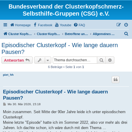
Bundesverband der Clusterkopfschmerz-
Selbsthilfe-Gruppen (CSG) e.V.
Homepage
Facebook
Youtube
FAQ
S
Cluster Kopfschmerz Homepage
Cluster Kopfschmerz Forum
Betroffene und Interessierte
Allgemeines Diskussionsforum für Betroffene und Interessierte
u
Episodischer Clusterkopf - Wie lange dauern
c
Pausen?
h
Suche
Erweiterte
Antworten
e
6 Beiträge • Seite
1
von
1
piet_hh
Episodischer Clusterkopf - Wie lange dauern
Pausen?
B
Mo 30. Mär 2026, 15:18
e
i
Moin zusammen. Seit Mitte der 90er Jahre leide ich unter episodischem
t
Clusterkopf.
r
a
Meine letzte "Episode" hatte ich im Sommer 2022, also vor mehr als drei
g
Jahren. Ich dachte schon, ich wäre durch mit dem Thema ...