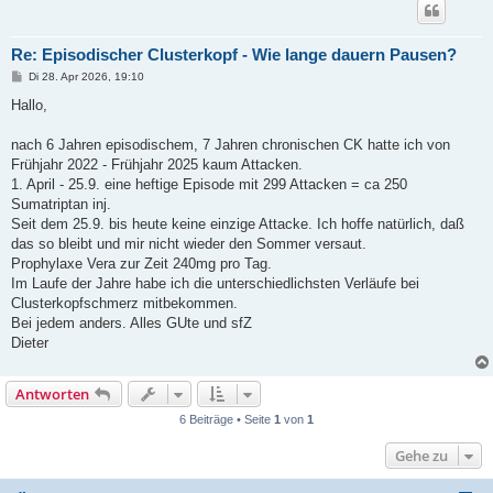
Re: Episodischer Clusterkopf - Wie lange dauern Pausen?
B
Di 28. Apr 2026, 19:10
e
i
Hallo,
t
r
a
nach 6 Jahren episodischem, 7 Jahren chronischen CK hatte ich von
g
Frühjahr 2022 - Frühjahr 2025 kaum Attacken.
1. April - 25.9. eine heftige Episode mit 299 Attacken = ca 250
Sumatriptan inj.
Seit dem 25.9. bis heute keine einzige Attacke. Ich hoffe natürlich, daß
das so bleibt und mir nicht wieder den Sommer versaut.
Prophylaxe Vera zur Zeit 240mg pro Tag.
Im Laufe der Jahre habe ich die unterschiedlichsten Verläufe bei
Clusterkopfschmerz mitbekommen.
Bei jedem anders. Alles GUte und sfZ
Dieter
Antworten
6 Beiträge • Seite
1
von
1
Gehe zu