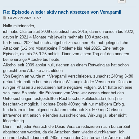
Re: Episode wieder aktiv nach absetzen von Verapamil
B
Sa 25. Apr 2026, 11:25
e
i
Hallo miteinander,
t
ich habe Cluster seit 2009 episodisch bis 2015, dann chronisch bis 2022,
r
a
davon in 2021 4 Monate mit jeweils mehr als 100 Attacken.
g
Im Februar 2022 habe ich aufgehört zu rauchen. Bis auf gelegentliche
Attacken (1-2 pro Monat)keine Probleme bis Mai 2025. Eine heftige
Episode, die bis 25.9.25 anhielt. Dann von einem Tag auf den anderen
keine einzige Attacke bis heute.
Alkohol seit 2009 abolut null, riechen an einem Rotweinglas hat schon
gereicht eine Attacke auszulösen.
Von Beginn an wurde mir Verapamil verschrieben, zunächst 240mg 3x80
(retardierte hatten bei mir garkeine Wirkung). Jeder Versuch die Dosis in
ruhiger Phasen zu reduzieren hatte negative Folgen. 2014 hatte ich eine
schlimme Episode, die Erhöhung von Vera war wegen einer bei den
Untersuchungen festgestellten Rechtsschenkelblockade (Herz) nur
beschränkt möglich. Höchste Dosis 400mg mit nur mäßigem Erfolg.
Ich bekam in den folgenden Jahren mehrfach 3 x 500 mg Cortison
intravenös mit anschließenden ausschleichen. Wirkung ja, aber nicht
längerfristig.
Bei mir ist jeder Versuch die Dosis Vera zu reduzieren nach kurzer Zeit
abgebrochen worden, da die Attacken dann wieder durchkamen. Ich
nehme deshalb dauerhaft 240mg, wenn der Cluster wieder Ärger macht