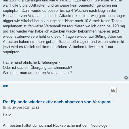
mit 120mg angefangen und alle 4 Tage um 120 erhöht, die erste Woche
war Hölle 5 bis 8 Attacken und teilweise kein Sauerstoff geholfen nur
suptriptan. Dann wurde es besser bis ca 4 Wochen nach Beginn der
Einnahme von Verapamil sind die Attacken komplett weg geblieben sogar
trigger wie Alkohol hat nix ausgelöst. Habe nach 10 Attack freien Tagen
angefangen stufenweise Verapamil zu reduzieren wo ich dann bei 120 mg
pro Tag wieder war habe ich Attacken wieder bekommen habe es jetzt
wieder stufenweise erhöht und seid 4 Tagen wieder auf 360mg. Aber die
Attacken haben erst sehr gut auf Sauerstoff reagiert und waren sehr mild
jetzt wird es täglich schlimmer stärkere Attacken teilweise hilft nur
suptriptan.
Hat jemand ähnliche Erfahrungen?
Oder ist das ein Übergang auf chronisch?
Wie setzt man am besten Verapamil ab ?
BrH
Re: Episode wieder aktiv nach absetzen von Verapamil
B
Mo 20. Apr 2026, 12:32
e
i
Hallo,
t
r
a
Am besten hältst du nochmal Rücksprache mit dem Neurologen.
g