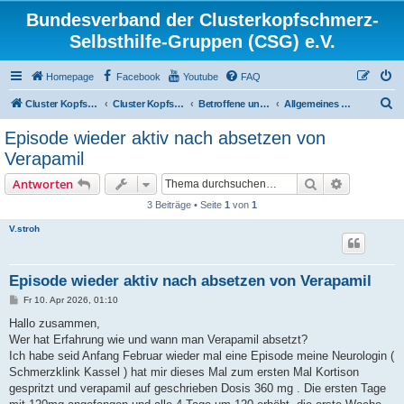
Bundesverband der Clusterkopfschmerz-
Selbsthilfe-Gruppen (CSG) e.V.
Homepage
Facebook
Youtube
FAQ
S
Cluster Kopfschmerz Homepage
Cluster Kopfschmerz Forum
Betroffene und Interessierte
Allgemeines Diskussionsforum für Betroffene und Interessierte
u
Episode wieder aktiv nach absetzen von
c
Verapamil
h
Suche
Erweiterte
Antworten
e
3 Beiträge • Seite
1
von
1
V.stroh
Episode wieder aktiv nach absetzen von Verapamil
B
Fr 10. Apr 2026, 01:10
e
i
Hallo zusammen,
t
Wer hat Erfahrung wie und wann man Verapamil absetzt?
r
a
Ich habe seid Anfang Februar wieder mal eine Episode meine Neurologin (
g
Schmerzklink Kassel ) hat mir dieses Mal zum ersten Mal Kortison
gespritzt und verapamil auf geschrieben Dosis 360 mg . Die ersten Tage