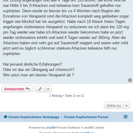
mit 120mg angefangen und alle 4 Tage um 120 erhöht, die erste Woche
war Hölle 5 bis 8 Attacken und teilweise kein Sauerstoff geholfen nur
suptriptan. Dann wurde es besser bis ca 4 Wochen nach Beginn der
Einnahme von Verapamil sind die Attacken komplett weg geblieben sogar
trigger wie Alkohol hat nix ausgelöst. Habe nach 10 Attack freien Tagen
angefangen stufenweise Verapamil zu reduzieren wo ich dann bei 120 mg
pro Tag wieder war habe ich Attacken wieder bekommen habe es jetzt
wieder stufenweise erhöht und seid 4 Tagen wieder auf 360mg. Aber die
Attacken haben erst sehr gut auf Sauerstoff reagiert und waren sehr mild
jetzt wird es täglich schlimmer stärkere Attacken teilweise hilft nur
suptriptan.
Hat jemand ähnliche Erfahrungen?
Oder ist das ein Übergang auf chronisch?
Wie setzt man am besten Verapamil ab ?
Antworten
1 Beitrag • Seite
1
von
1
Gehe zu
Cluster Kopfschmerz Homepage
Cluster Kopfschmerz Forum
Powered by
phpBB
® Forum Software © phpBB Limited
Deutsche Übersetzung durch
phpBB.de