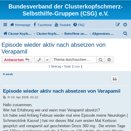
Bundesverband der Clusterkopfschmerz-
Selbsthilfe-Gruppen (CSG) e.V.
Homepage
Facebook
Youtube
FAQ
S
Cluster Kopfschmerz Homepage
Cluster Kopfschmerz Forum
Betroffene und Interessierte
Allgemeines Diskussionsforum für Betroffene und Interessierte
u
Episode wieder aktiv nach absetzen von
c
Verapamil
h
Suche
Erweiterte
Antworten
e
1 Beitrag • Seite
1
von
1
V.stroh
Episode wieder aktiv nach absetzen von Verapamil
B
Fr 10. Apr 2026, 01:12
e
i
Hallo zusammen,
t
Wer hat Erfahrung wie und wann man Verapamil absetzt?
r
a
Ich habe seid Anfang Februar wieder mal eine Episode meine Neurologin (
g
Schmerzklink Kassel ) hat mir dieses Mal zum ersten Mal Kortison
gespritzt und verapamil auf geschrieben Dosis 360 mg . Die ersten Tage