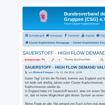
Bundesverband der
Gruppen (CSG) e.
Forum Cluster-Kopfschmerzen
Schnellzugriff
Homepage
Facebook
Youtube
FA
Cluster Kopfschmerz Homepage
Cluster Kopfschmerz Fo
SAUERSTOFF - HIGH FLOW DEMAND
Antworten
SAUERSTOFF - HIGH FLOW DEMAND VAL
B
von
Richard P Hooper
»
So 13. Okt 2024, 14:08
e
i
Guten Tag! ich bin der Richard, komme aus England und leb
t
Ich leide seit dreißig Jahren unter Cluster Kopfschmerzen.
r
a
Kopfschmerzen wieder da.
g
In England habe ich Sauerstoff benutzt, aber mit einem 
ist, daß es keine Möglichkeit gibt dieses System an einen
Meine Frage an alle: Hat jemand von Euch schon mal et