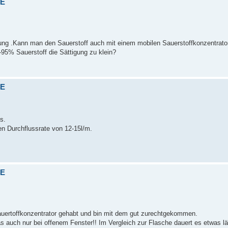
VE
nung .Kann man den Sauerstoff auch mit einem mobilen Sauerstoffkonzentrato
0-95% Sauerstoff die Sättigung zu klein?
VE
s.
en Durchflussrate von 12-15l/m.
VE
Sauertoffkonzentrator gehabt und bin mit dem gut zurechtgekommen.
as auch nur bei offenem Fenster!! Im Vergleich zur Flasche dauert es etwas l