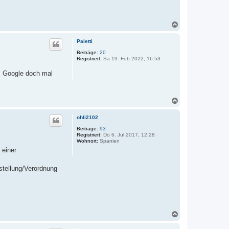
N
a
c
Paletti
h
o
Beiträge:
20
Registriert:
Sa 19. Feb 2022, 16:53
b
e
. Google doch mal
n
N
a
c
ohli2102
h
o
Beiträge:
93
Registriert:
Do 6. Jul 2017, 12:28
b
Wohnort:
Spanien
e
 einer
n
stellung/Verordnung
N
a
c