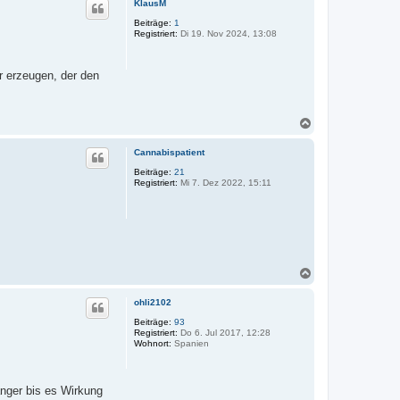
KlausM
h
o
Beiträge:
1
Registriert:
Di 19. Nov 2024, 13:08
b
e
n
r erzeugen, der den
N
a
c
Cannabispatient
h
o
Beiträge:
21
Registriert:
Mi 7. Dez 2022, 15:11
b
e
n
N
a
c
ohli2102
h
o
Beiträge:
93
Registriert:
Do 6. Jul 2017, 12:28
b
Wohnort:
Spanien
e
n
änger bis es Wirkung