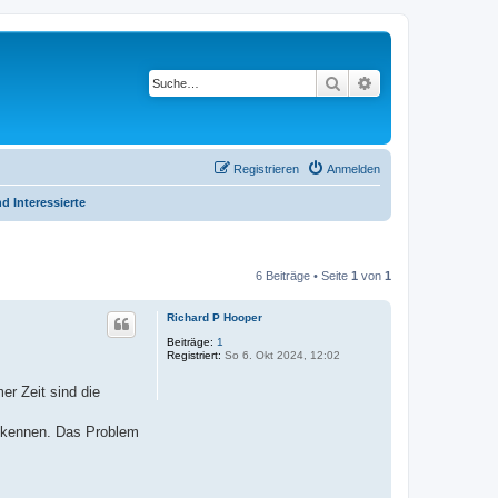
Suche
Erweiterte Suche
Registrieren
Anmelden
d Interessierte
6 Beiträge • Seite
1
von
1
Richard P Hooper
Beiträge:
1
Registriert:
So 6. Okt 2024, 12:02
er Zeit sind die
u kennen. Das Problem