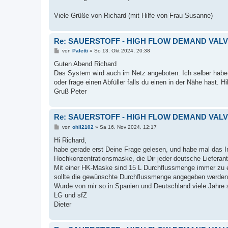
Viele Grüße von Richard (mit Hilfe von Frau Susanne)
Re: SAUERSTOFF - HIGH FLOW DEMAND VAL
B
von
Paletti
»
So 13. Okt 2024, 20:38
e
i
Guten Abend Richard
t
Das System wird auch im Netz angeboten. Ich selber habe
r
a
oder frage einen Abfüller falls du einen in der Nähe hast. H
g
Gruß Peter
Re: SAUERSTOFF - HIGH FLOW DEMAND VAL
B
von
ohli2102
»
Sa 16. Nov 2024, 12:17
e
i
Hi Richard,
t
habe gerade erst Deine Frage gelesen, und habe mal das Int
r
a
Hochkonzentrationsmaske, die Dir jeder deutsche Lieferant z
g
Mit einer HK-Maske sind 15 L Durchflussmenge immer zu e
sollte die gewünschte Durchflussmenge angegeben werden
Wurde von mir so in Spanien und Deutschland viele Jahre s
LG und sfZ
Dieter