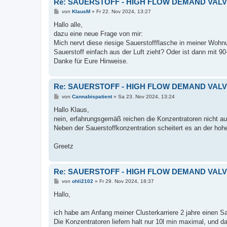
Re: SAUERSTOFF - HIGH FLOW DEMAND VAL
B
von
KlausM
»
Fr 22. Nov 2024, 13:27
e
i
Hallo alle,
t
dazu eine neue Frage von mir:
r
a
Mich nervt diese riesige Sauerstoffflasche in meiner Woh
g
Sauerstoff einfach aus der Luft zieht? Oder ist dann mit 9
Danke für Eure Hinweise.
Re: SAUERSTOFF - HIGH FLOW DEMAND VAL
B
von
Cannabispatient
»
Sa 23. Nov 2024, 13:24
e
i
Hallo Klaus,
t
nein, erfahrungsgemäß reichen die Konzentratoren nicht au
r
a
Neben der Sauerstoffkonzentration scheitert es an der hoh
g
Greetz
Re: SAUERSTOFF - HIGH FLOW DEMAND VAL
B
von
ohli2102
»
Fr 29. Nov 2024, 18:37
e
i
Hallo,
t
r
a
ich habe am Anfang meiner Clusterkarriere 2 jahre einen 
g
Die Konzentratoren liefern halt nur 10l min maximal, und d