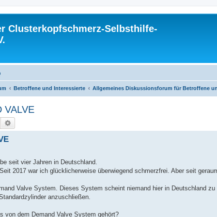
 Clusterkopfschmerz-Selbsthilfe-
V.
Q
rum
Betroffene und Interessierte
Allgemeines Diskussionsforum für Betroffene un
 VALVE
Suche
Erweiterte Suche
VE
e seit vier Jahren in Deutschland.
 Seit 2017 war ich glücklicherweise überwiegend schmerzfrei. Aber seit geraum
Demand Valve System. Dieses System scheint niemand hier in Deutschland z
 Standardzylinder anzuschließen.
was von dem Demand Valve System gehört?