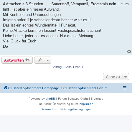
4 Attacken a 3 Stunden.... . Sauerstoff, Verapamil, Ergotamin nein. Litium
hilft , ist aber ein riesen Aufwand.
Mit Kontrolle und Untersuchungen.
Imigran sofort!! je schneller desto besser wirkt es !!
Das ist ein echtes Wundermittel!! Für akut.
Keine Attacke kommen lassen! Fachspezialisten suchen!
Liebe Leute, jeder hat es anders. Nur meine Meinung.
Viel Glück für Euch
LG
Antworten
1 Beitrag • Seite
1
von
1
Gehe zu
Cluster Kopfschmerz Homepage
Cluster Kopfschmerz Forum
Powered by
phpBB
® Forum Software © phpBB Limited
Deutsche Übersetzung durch
phpBB.de
Datenschutz
|
Nutzungsbedingungen