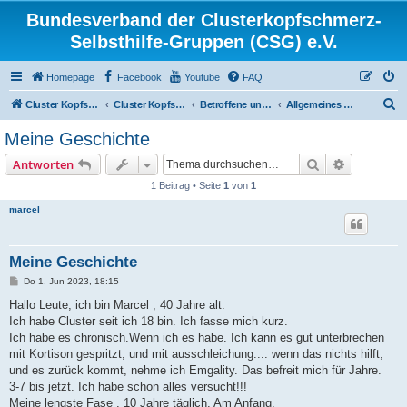
Bundesverband der Clusterkopfschmerz-
Selbsthilfe-Gruppen (CSG) e.V.
Homepage
Facebook
Youtube
FAQ
S
Cluster Kopfschmerz Homepage
Cluster Kopfschmerz Forum
Betroffene und Interessierte
Allgemeines Diskussionsforum für Betroffene und Interessierte
u
Meine Geschichte
c
Suche
Erweiterte
Antworten
h
1 Beitrag • Seite
1
von
1
e
marcel
Meine Geschichte
B
Do 1. Jun 2023, 18:15
e
i
Hallo Leute, ich bin Marcel , 40 Jahre alt.
t
Ich habe Cluster seit ich 18 bin. Ich fasse mich kurz.
r
a
Ich habe es chronisch.Wenn ich es habe. Ich kann es gut unterbrechen
g
mit Kortison gespritzt, und mit ausschleichung.... wenn das nichts hilft,
und es zurück kommt, nehme ich Emgality. Das befreit mich für Jahre.
3-7 bis jetzt. Ich habe schon alles versucht!!!
Meine lengste Fase , 10 Jahre täglich. Am Anfang.