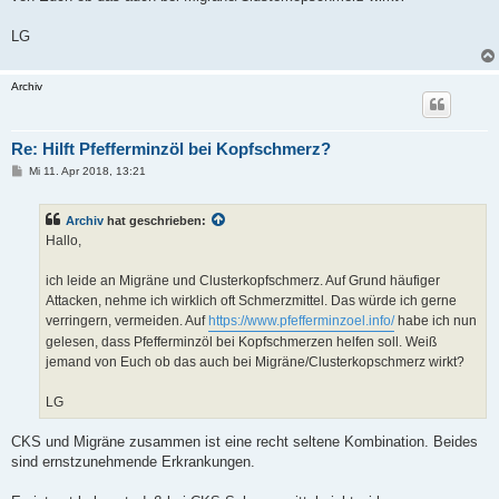
LG
Archiv
Re: Hilft Pfefferminzöl bei Kopfschmerz?
B
Mi 11. Apr 2018, 13:21
e
i
t
Archiv
hat geschrieben:
r
a
Hallo,
g
ich leide an Migräne und Clusterkopfschmerz. Auf Grund häufiger
Attacken, nehme ich wirklich oft Schmerzmittel. Das würde ich gerne
verringern, vermeiden. Auf
https://www.pfefferminzoel.info/
habe ich nun
gelesen, dass Pfefferminzöl bei Kopfschmerzen helfen soll. Weiß
jemand von Euch ob das auch bei Migräne/Clusterkopschmerz wirkt?
LG
CKS und Migräne zusammen ist eine recht seltene Kombination. Beides
sind ernstzunehmende Erkrankungen.