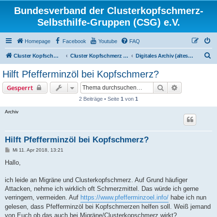
Bundesverband der Clusterkopfschmerz-
Selbsthilfe-Gruppen (CSG) e.V.
Homepage
Facebook
Youtube
FAQ
S
Cluster Kopfschmerz Homepage
Cluster Kopfschmerz Forum
Digitales Archiv (altes CK-Forum)
u
Hilft Pfefferminzöl bei Kopfschmerz?
c
Suche
Erweiterte S
Gesperrt
h
2 Beiträge • Seite
1
von
1
e
Archiv
Hilft Pfefferminzöl bei Kopfschmerz?
B
Mi 11. Apr 2018, 13:21
e
i
Hallo,
t
r
a
ich leide an Migräne und Clusterkopfschmerz. Auf Grund häufiger
g
Attacken, nehme ich wirklich oft Schmerzmittel. Das würde ich gerne
verringern, vermeiden. Auf
https://www.pfefferminzoel.info/
habe ich nun
gelesen, dass Pfefferminzöl bei Kopfschmerzen helfen soll. Weiß jemand
von Euch ob das auch bei Migräne/Clusterkopschmerz wirkt?