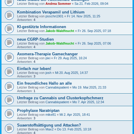
Letzter Beitrag von
Andrea Sommer
«
Sa 21. Feb 2026, 09:04
Kombination Verapamil und Lithium
Letzter Beitrag von
psschn1901
«
Fr 14. Nov 2025, 11:25
Antworten:
4
KI-gestützte Informationen
Letzter Beitrag von
Jakob-Waldfeucht
«
Fr 26. Sep 2025, 07:18
neue CGRP-Studien
Letzter Beitrag von
Jakob-Waldfeucht
«
Fr 26. Sep 2025, 07:06
Antworten:
4
Axomera-Therapie Gamechanger
Letzter Beitrag von
pixi
«
Fr 29. Aug 2025, 16:24
Antworten:
4
Einfach nur leben!
Letzter Beitrag von
josh
«
Mi 20. Aug 2025, 14:37
Antworten:
3
Ein freundliches Hallo an alle
Letzter Beitrag von
Cannabispatient
«
Mo 19. Mai 2025, 21:33
Antworten:
1
Umfrage zu Cannabis und Clusterkopfschmerz
Letzter Beitrag von
Cannabispatient
«
Mo 7. Apr 2025, 12:34
Prophylaxe Naratriptan
Letzter Beitrag von
mike81
«
Mi 2. Apr 2025, 18:41
Antworten:
3
Suaerstoffsättigung und Attacken?
Letzter Beitrag von
Max2
«
Do 13. Feb 2025, 10:18
Antworten:
4