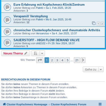
Eure Erfahrung mit Kopfschmerz-Klinik/Zentrum
Letzter Beitrag von
Paletti
«
Sa 1. Feb 2025, 18:20
Antworten:
3
Verapamil/ Verstopfung
Letzter Beitrag von
Paletti
«
Mo 6. Jan 2025, 16:49
Antworten:
12
1
2
chronischer Clusterkopfschmerz und rheumatoide Arthritis
Letzter Beitrag von
Versanctus
«
Sa 4. Jan 2025, 13:37
SAUERSTOFF - HIGH FLOW DEMAND VALVE
Letzter Beitrag von
ohli2102
«
Fr 29. Nov 2024, 18:37
Antworten:
5
Neues Thema
Seite
1
von
21
1
2
3
4
5
21
Nächste
501 Themen
…
Gehe zu
BERECHTIGUNGEN IN DIESEM FORUM
Sie dürfen
keine
neuen Themen in diesem Forum erstellen.
Sie dürfen
keine
Antworten zu Themen in diesem Forum erstellen.
Sie dürfen Ihre Beiträge in diesem Forum
nicht
ändern.
Sie dürfen Ihre Beiträge in diesem Forum
nicht
löschen.
Sie dürfen
keine
Dateianhänge in diesem Forum erstellen.
Cluster Kopfschmerz Homepage
Cluster Kopfschmerz Forum