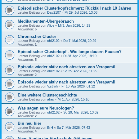
Episodischer Clusterkopfschmerz: Rückfall nach 10 Jahren
Letzter Beitrag von
Dav2107
«
Mi 29. Jul 2026, 13:08
Medikamenten-Übergebrauch
Letzter Beitrag von
Alice
«
Mi 3. Jun 2026, 14:29
Antworten:
5
Chronischer Cluster
Letzter Beitrag von
ohli2102
«
Do 7. Mai 2026, 20:29
Antworten:
1
Episodischer Clusterkopf - Wie lange dauern Pausen?
Letzter Beitrag von
ohli2102
«
Di 28. Apr 2026, 19:10
Antworten:
5
Episode wieder aktiv nach absetzen von Verapamil
Letzter Beitrag von
ohli2102
«
Sa 25. Apr 2026, 11:25
Antworten:
2
Episode wieder aktiv nach absetzen von Verapamil
Letzter Beitrag von
V.stroh
«
Fr 10. Apr 2026, 01:12
Eine weitere Clustergeschichte
Letzter Beitrag von
alias
«
Mi 1. Apr 2026, 15:10
Was sagen eure Neurologen?
Letzter Beitrag von
ohli2102
«
So 29. Mär 2026, 13:02
Antworten:
2
Bin neu hier
Letzter Beitrag von
BrH
«
Sa 7. Mär 2026, 07:43
Antworten:
4
Neue Studie der Hochschule Göttingen