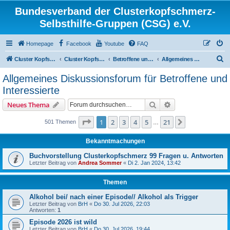
Bundesverband der Clusterkopfschmerz-
Selbsthilfe-Gruppen (CSG) e.V.
Homepage
Facebook
Youtube
FAQ
S
Cluster Kopfschmerz Homepage
Cluster Kopfschmerz Forum
Betroffene und Interessierte
Allgemeines Diskussionsforum für Betroffene und Interessierte
u
Allgemeines Diskussionsforum für Betroffene und
c
Interessierte
h
Suche
Erweiterte Suche
Neues Thema
e
Seite
1
von
21
1
2
3
4
5
21
Nächste
501 Themen
…
Bekanntmachungen
Buchvorstellung Clusterkopfschmerz 99 Fragen u. Antworten
Letzter Beitrag von
Andrea Sommer
«
Di 2. Jan 2024, 13:42
Themen
Alkohol bei/ nach einer Episode// Alkohol als Trigger
Letzter Beitrag von
BrH
«
Do 30. Jul 2026, 22:03
Antworten:
1
Episode 2026 ist wild
Letzter Beitrag von
BrH
«
Do 30. Jul 2026, 19:44