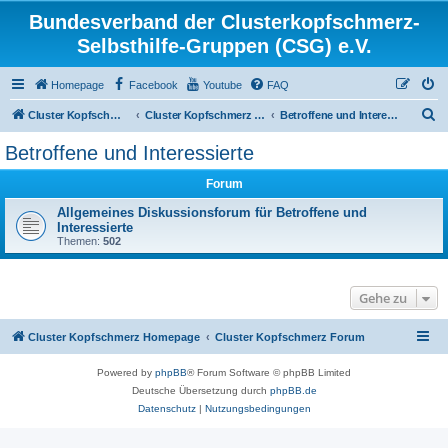
Bundesverband der Clusterkopfschmerz-
Selbsthilfe-Gruppen (CSG) e.V.
Homepage
Facebook
Youtube
FAQ
S
Cluster Kopfschmerz Homepage
Cluster Kopfschmerz Forum
Betroffene und Interessierte
u
Betroffene und Interessierte
c
Forum
h
e
Allgemeines Diskussionsforum für Betroffene und
Interessierte
Themen:
502
Gehe zu
Cluster Kopfschmerz Homepage
Cluster Kopfschmerz Forum
Powered by
phpBB
® Forum Software © phpBB Limited
Deutsche Übersetzung durch
phpBB.de
Datenschutz
|
Nutzungsbedingungen