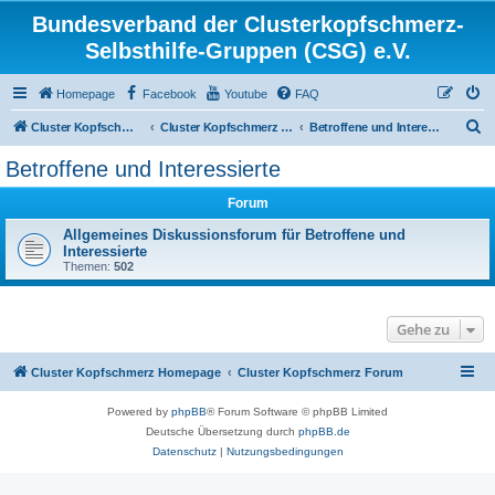
Bundesverband der Clusterkopfschmerz-
Selbsthilfe-Gruppen (CSG) e.V.
Homepage
Facebook
Youtube
FAQ
S
Cluster Kopfschmerz Homepage
Cluster Kopfschmerz Forum
Betroffene und Interessierte
u
Betroffene und Interessierte
c
Forum
h
e
Allgemeines Diskussionsforum für Betroffene und
Interessierte
Themen:
502
Gehe zu
Cluster Kopfschmerz Homepage
Cluster Kopfschmerz Forum
Powered by
phpBB
® Forum Software © phpBB Limited
Deutsche Übersetzung durch
phpBB.de
Datenschutz
|
Nutzungsbedingungen