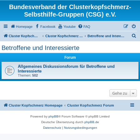
Bundesverband der Clusterkopfschmerz-
Selbsthilfe-Gruppen (CSG) e.V.
Homepage
Facebook
Youtube
FAQ
S
Cluster Kopfschmerz Homepage
Cluster Kopfschmerz Forum
Betroffene und Interessierte
u
Betroffene und Interessierte
c
Forum
h
e
Allgemeines Diskussionsforum für Betroffene und
Interessierte
Themen:
502
Gehe zu
Cluster Kopfschmerz Homepage
Cluster Kopfschmerz Forum
Powered by
phpBB
® Forum Software © phpBB Limited
Deutsche Übersetzung durch
phpBB.de
Datenschutz
|
Nutzungsbedingungen