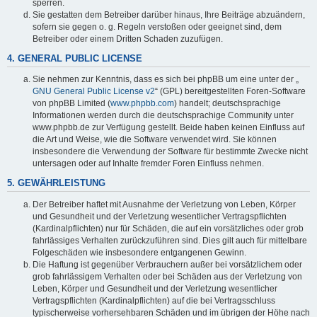
sperren.
Sie gestatten dem Betreiber darüber hinaus, Ihre Beiträge abzuändern,
sofern sie gegen o. g. Regeln verstoßen oder geeignet sind, dem
Betreiber oder einem Dritten Schaden zuzufügen.
4. GENERAL PUBLIC LICENSE
Sie nehmen zur Kenntnis, dass es sich bei phpBB um eine unter der „
GNU General Public License v2
“ (GPL) bereitgestellten Foren-Software
von phpBB Limited (
www.phpbb.com
) handelt; deutschsprachige
Informationen werden durch die deutschsprachige Community unter
www.phpbb.de zur Verfügung gestellt. Beide haben keinen Einfluss auf
die Art und Weise, wie die Software verwendet wird. Sie können
insbesondere die Verwendung der Software für bestimmte Zwecke nicht
untersagen oder auf Inhalte fremder Foren Einfluss nehmen.
5. GEWÄHRLEISTUNG
Der Betreiber haftet mit Ausnahme der Verletzung von Leben, Körper
und Gesundheit und der Verletzung wesentlicher Vertragspflichten
(Kardinalpflichten) nur für Schäden, die auf ein vorsätzliches oder grob
fahrlässiges Verhalten zurückzuführen sind. Dies gilt auch für mittelbare
Folgeschäden wie insbesondere entgangenen Gewinn.
Die Haftung ist gegenüber Verbrauchern außer bei vorsätzlichem oder
grob fahrlässigem Verhalten oder bei Schäden aus der Verletzung von
Leben, Körper und Gesundheit und der Verletzung wesentlicher
Vertragspflichten (Kardinalpflichten) auf die bei Vertragsschluss
typischerweise vorhersehbaren Schäden und im übrigen der Höhe nach