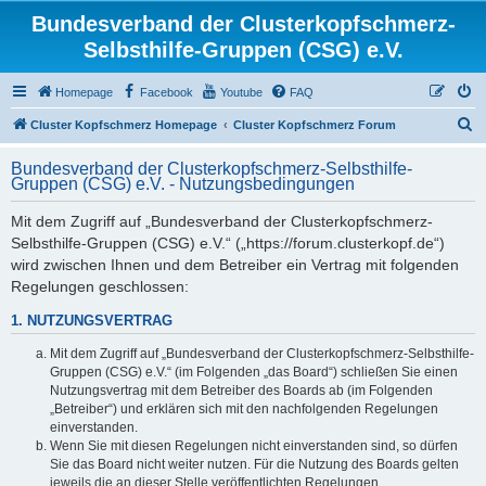
Bundesverband der Clusterkopfschmerz-
Selbsthilfe-Gruppen (CSG) e.V.
Homepage
Facebook
Youtube
FAQ
S
Cluster Kopfschmerz Homepage
Cluster Kopfschmerz Forum
u
Bundesverband der Clusterkopfschmerz-Selbsthilfe-
c
Gruppen (CSG) e.V. - Nutzungsbedingungen
h
Mit dem Zugriff auf „Bundesverband der Clusterkopfschmerz-
e
Selbsthilfe-Gruppen (CSG) e.V.“ („https://forum.clusterkopf.de“)
wird zwischen Ihnen und dem Betreiber ein Vertrag mit folgenden
Regelungen geschlossen:
1. NUTZUNGSVERTRAG
Mit dem Zugriff auf „Bundesverband der Clusterkopfschmerz-Selbsthilfe-
Gruppen (CSG) e.V.“ (im Folgenden „das Board“) schließen Sie einen
Nutzungsvertrag mit dem Betreiber des Boards ab (im Folgenden
„Betreiber“) und erklären sich mit den nachfolgenden Regelungen
einverstanden.
Wenn Sie mit diesen Regelungen nicht einverstanden sind, so dürfen
Sie das Board nicht weiter nutzen. Für die Nutzung des Boards gelten
jeweils die an dieser Stelle veröffentlichten Regelungen.