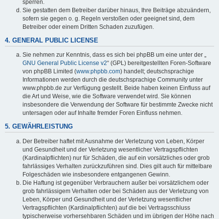
sperren.
Sie gestatten dem Betreiber darüber hinaus, Ihre Beiträge abzuändern,
sofern sie gegen o. g. Regeln verstoßen oder geeignet sind, dem
Betreiber oder einem Dritten Schaden zuzufügen.
4. GENERAL PUBLIC LICENSE
Sie nehmen zur Kenntnis, dass es sich bei phpBB um eine unter der „
GNU General Public License v2
“ (GPL) bereitgestellten Foren-Software
von phpBB Limited (
www.phpbb.com
) handelt; deutschsprachige
Informationen werden durch die deutschsprachige Community unter
www.phpbb.de zur Verfügung gestellt. Beide haben keinen Einfluss auf
die Art und Weise, wie die Software verwendet wird. Sie können
insbesondere die Verwendung der Software für bestimmte Zwecke nicht
untersagen oder auf Inhalte fremder Foren Einfluss nehmen.
5. GEWÄHRLEISTUNG
Der Betreiber haftet mit Ausnahme der Verletzung von Leben, Körper
und Gesundheit und der Verletzung wesentlicher Vertragspflichten
(Kardinalpflichten) nur für Schäden, die auf ein vorsätzliches oder grob
fahrlässiges Verhalten zurückzuführen sind. Dies gilt auch für mittelbare
Folgeschäden wie insbesondere entgangenen Gewinn.
Die Haftung ist gegenüber Verbrauchern außer bei vorsätzlichem oder
grob fahrlässigem Verhalten oder bei Schäden aus der Verletzung von
Leben, Körper und Gesundheit und der Verletzung wesentlicher
Vertragspflichten (Kardinalpflichten) auf die bei Vertragsschluss
typischerweise vorhersehbaren Schäden und im übrigen der Höhe nach