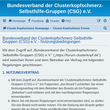
Bundesverband der Clusterkopfschmerz-
Selbsthilfe-Gruppen (CSG) e.V.
Homepage
Facebook
Youtube
FAQ
S
Cluster Kopfschmerz Homepage
Cluster Kopfschmerz Forum
u
Bundesverband der Clusterkopfschmerz-Selbsthilfe-
c
Gruppen (CSG) e.V. - Nutzungsbedingungen
h
Mit dem Zugriff auf „Bundesverband der Clusterkopfschmerz-
e
Selbsthilfe-Gruppen (CSG) e.V.“ („https://forum.clusterkopf.de“)
wird zwischen Ihnen und dem Betreiber ein Vertrag mit folgenden
Regelungen geschlossen:
1. NUTZUNGSVERTRAG
Mit dem Zugriff auf „Bundesverband der Clusterkopfschmerz-Selbsthilfe-
Gruppen (CSG) e.V.“ (im Folgenden „das Board“) schließen Sie einen
Nutzungsvertrag mit dem Betreiber des Boards ab (im Folgenden
„Betreiber“) und erklären sich mit den nachfolgenden Regelungen
einverstanden.
Wenn Sie mit diesen Regelungen nicht einverstanden sind, so dürfen
Sie das Board nicht weiter nutzen. Für die Nutzung des Boards gelten
jeweils die an dieser Stelle veröffentlichten Regelungen.