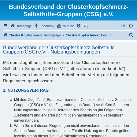
Bundesverband der Clusterkopfschmerz-
Selbsthilfe-Gruppen (CSG) e.V.
Homepage
Facebook
Youtube
FAQ
S
Cluster Kopfschmerz Homepage
Cluster Kopfschmerz Forum
u
Bundesverband der Clusterkopfschmerz-Selbsthilfe-
c
Gruppen (CSG) e.V. - Nutzungsbedingungen
h
Mit dem Zugriff auf „Bundesverband der Clusterkopfschmerz-
e
Selbsthilfe-Gruppen (CSG) e.V.“ („https://forum.clusterkopf.de“)
wird zwischen Ihnen und dem Betreiber ein Vertrag mit folgenden
Regelungen geschlossen:
1. NUTZUNGSVERTRAG
Mit dem Zugriff auf „Bundesverband der Clusterkopfschmerz-Selbsthilfe-
Gruppen (CSG) e.V.“ (im Folgenden „das Board“) schließen Sie einen
Nutzungsvertrag mit dem Betreiber des Boards ab (im Folgenden
„Betreiber“) und erklären sich mit den nachfolgenden Regelungen
einverstanden.
Wenn Sie mit diesen Regelungen nicht einverstanden sind, so dürfen
Sie das Board nicht weiter nutzen. Für die Nutzung des Boards gelten
jeweils die an dieser Stelle veröffentlichten Regelungen.