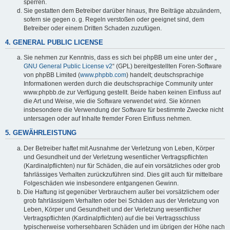
sperren.
Sie gestatten dem Betreiber darüber hinaus, Ihre Beiträge abzuändern,
sofern sie gegen o. g. Regeln verstoßen oder geeignet sind, dem
Betreiber oder einem Dritten Schaden zuzufügen.
4. GENERAL PUBLIC LICENSE
Sie nehmen zur Kenntnis, dass es sich bei phpBB um eine unter der „
GNU General Public License v2
“ (GPL) bereitgestellten Foren-Software
von phpBB Limited (
www.phpbb.com
) handelt; deutschsprachige
Informationen werden durch die deutschsprachige Community unter
www.phpbb.de zur Verfügung gestellt. Beide haben keinen Einfluss auf
die Art und Weise, wie die Software verwendet wird. Sie können
insbesondere die Verwendung der Software für bestimmte Zwecke nicht
untersagen oder auf Inhalte fremder Foren Einfluss nehmen.
5. GEWÄHRLEISTUNG
Der Betreiber haftet mit Ausnahme der Verletzung von Leben, Körper
und Gesundheit und der Verletzung wesentlicher Vertragspflichten
(Kardinalpflichten) nur für Schäden, die auf ein vorsätzliches oder grob
fahrlässiges Verhalten zurückzuführen sind. Dies gilt auch für mittelbare
Folgeschäden wie insbesondere entgangenen Gewinn.
Die Haftung ist gegenüber Verbrauchern außer bei vorsätzlichem oder
grob fahrlässigem Verhalten oder bei Schäden aus der Verletzung von
Leben, Körper und Gesundheit und der Verletzung wesentlicher
Vertragspflichten (Kardinalpflichten) auf die bei Vertragsschluss
typischerweise vorhersehbaren Schäden und im übrigen der Höhe nach