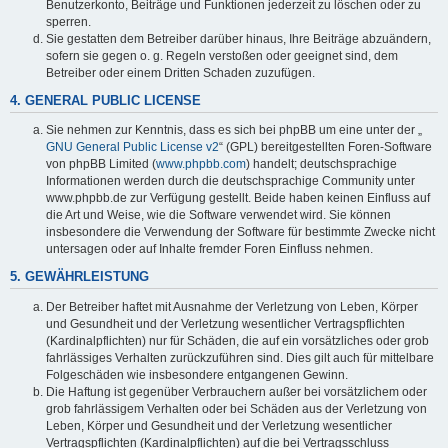
Benutzerkonto, Beiträge und Funktionen jederzeit zu löschen oder zu
sperren.
Sie gestatten dem Betreiber darüber hinaus, Ihre Beiträge abzuändern,
sofern sie gegen o. g. Regeln verstoßen oder geeignet sind, dem
Betreiber oder einem Dritten Schaden zuzufügen.
4. GENERAL PUBLIC LICENSE
Sie nehmen zur Kenntnis, dass es sich bei phpBB um eine unter der „
GNU General Public License v2
“ (GPL) bereitgestellten Foren-Software
von phpBB Limited (
www.phpbb.com
) handelt; deutschsprachige
Informationen werden durch die deutschsprachige Community unter
www.phpbb.de zur Verfügung gestellt. Beide haben keinen Einfluss auf
die Art und Weise, wie die Software verwendet wird. Sie können
insbesondere die Verwendung der Software für bestimmte Zwecke nicht
untersagen oder auf Inhalte fremder Foren Einfluss nehmen.
5. GEWÄHRLEISTUNG
Der Betreiber haftet mit Ausnahme der Verletzung von Leben, Körper
und Gesundheit und der Verletzung wesentlicher Vertragspflichten
(Kardinalpflichten) nur für Schäden, die auf ein vorsätzliches oder grob
fahrlässiges Verhalten zurückzuführen sind. Dies gilt auch für mittelbare
Folgeschäden wie insbesondere entgangenen Gewinn.
Die Haftung ist gegenüber Verbrauchern außer bei vorsätzlichem oder
grob fahrlässigem Verhalten oder bei Schäden aus der Verletzung von
Leben, Körper und Gesundheit und der Verletzung wesentlicher
Vertragspflichten (Kardinalpflichten) auf die bei Vertragsschluss