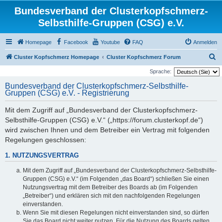
Bundesverband der Clusterkopfschmerz-
Selbsthilfe-Gruppen (CSG) e.V.
Homepage
Facebook
Youtube
FAQ
Anmelden
S
Cluster Kopfschmerz Homepage
Cluster Kopfschmerz Forum
u
Sprache:
c
Bundesverband der Clusterkopfschmerz-Selbsthilfe-
Gruppen (CSG) e.V. - Registrierung
h
e
Mit dem Zugriff auf „Bundesverband der Clusterkopfschmerz-
Selbsthilfe-Gruppen (CSG) e.V.“ („https://forum.clusterkopf.de“)
wird zwischen Ihnen und dem Betreiber ein Vertrag mit folgenden
Regelungen geschlossen:
1. NUTZUNGSVERTRAG
Mit dem Zugriff auf „Bundesverband der Clusterkopfschmerz-Selbsthilfe-
Gruppen (CSG) e.V.“ (im Folgenden „das Board“) schließen Sie einen
Nutzungsvertrag mit dem Betreiber des Boards ab (im Folgenden
„Betreiber“) und erklären sich mit den nachfolgenden Regelungen
einverstanden.
Wenn Sie mit diesen Regelungen nicht einverstanden sind, so dürfen
Sie das Board nicht weiter nutzen. Für die Nutzung des Boards gelten