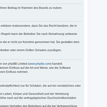
t, Ihren Beitrag im Rahmen des Boards zu nutzen.
e erklären insbesondere, dass Sie das Recht besitzen, die in
en Regeln kann der Betreiber Sie nach Abmahnung zeitweise
oder die er nicht zur Kenntnis genommen hat. Sie gestatten dem
Betreiber oder einem Dritten Schaden zuzufügen.
re von phpBB Limited (
www.phpbb.com
) handelt;
inen Einfluss auf die Art und Weise, wie die Software
oren Einfluss nehmen.
inalpflichten) nur für Schäden, die auf ein vorsätzliches oder
von Leben, Körper und Gesundheit und der Verletzung
r Höhe nach auf die vertragstypischen Durchschnittsschäden
sigem Verhalten des Betreibers auf die bei Vertragsschluss