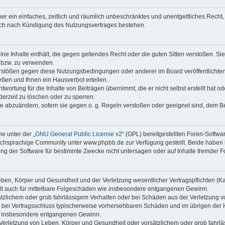
iber ein einfaches, zeitlich und räumlich unbeschränktes und unentgeltliches Rech
auch nach Kündigung des Nutzungsvertrages bestehen.
keine Inhalte enthält, die gegen geltendes Recht oder die guten Sitten verstoßen. Si
n bzw. zu verwenden.
erstößen gegen diese Nutzungsbedingungen oder anderer im Board veröffentlicht
ßen und Ihnen ein Hausverbot erteilen.
wortung für die Inhalte von Beiträgen übernimmt, die er nicht selbst erstellt hat 
derzeit zu löschen oder zu sperren.
äge abzuändern, sofern sie gegen o. g. Regeln verstoßen oder geeignet sind, dem 
e unter der „
GNU General Public License v2
“ (GPL) bereitgestellten Foren-Softwa
chsprachige Community unter www.phpbb.de zur Verfügung gestellt. Beide haben ke
g der Software für bestimmte Zwecke nicht untersagen oder auf Inhalte fremder F
ben, Körper und Gesundheit und der Verletzung wesentlicher Vertragspflichten (Kard
gilt auch für mittelbare Folgeschäden wie insbesondere entgangenen Gewinn.
ätzlichem oder grob fahrlässigem Verhalten oder bei Schäden aus der Verletzung 
 die bei Vertragsschluss typischerweise vorhersehbaren Schäden und im übrigen de
wie insbesondere entgangenen Gewinn.
erletzung von Leben, Körper und Gesundheit oder vorsätzlichem oder grob fahrläs