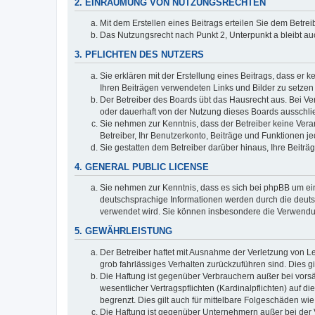
2. EINRÄUMUNG VON NUTZUNGSRECHTEN
Mit dem Erstellen eines Beitrags erteilen Sie dem Betre
Das Nutzungsrecht nach Punkt 2, Unterpunkt a bleibt 
3. PFLICHTEN DES NUTZERS
Sie erklären mit der Erstellung eines Beitrags, dass er 
Ihren Beiträgen verwendeten Links und Bilder zu setze
Der Betreiber des Boards übt das Hausrecht aus. Bei V
oder dauerhaft von der Nutzung dieses Boards ausschlie
Sie nehmen zur Kenntnis, dass der Betreiber keine Verant
Betreiber, Ihr Benutzerkonto, Beiträge und Funktionen je
Sie gestatten dem Betreiber darüber hinaus, Ihre Beitr
4. GENERAL PUBLIC LICENSE
Sie nehmen zur Kenntnis, dass es sich bei phpBB um ein
deutschsprachige Informationen werden durch die deuts
verwendet wird. Sie können insbesondere die Verwendun
5. GEWÄHRLEISTUNG
Der Betreiber haftet mit Ausnahme der Verletzung von Le
grob fahrlässiges Verhalten zurückzuführen sind. Dies 
Die Haftung ist gegenüber Verbrauchern außer bei vors
wesentlicher Vertragspflichten (Kardinalpflichten) auf
begrenzt. Dies gilt auch für mittelbare Folgeschäden 
Die Haftung ist gegenüber Unternehmern außer bei der V