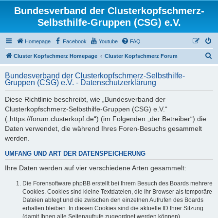
Bundesverband der Clusterkopfschmerz-
Selbsthilfe-Gruppen (CSG) e.V.
Homepage
Facebook
Youtube
FAQ
S
Cluster Kopfschmerz Homepage
Cluster Kopfschmerz Forum
u
Bundesverband der Clusterkopfschmerz-Selbsthilfe-
c
Gruppen (CSG) e.V. - Datenschutzerklärung
h
Diese Richtlinie beschreibt, wie „Bundesverband der
e
Clusterkopfschmerz-Selbsthilfe-Gruppen (CSG) e.V.“
(„https://forum.clusterkopf.de“) (im Folgenden „der Betreiber“) die
Daten verwendet, die während Ihres Foren-Besuchs gesammelt
werden.
UMFANG UND ART DER DATENSPEICHERUNG
Ihre Daten werden auf vier verschiedene Arten gesammelt:
Die Forensoftware phpBB erstellt bei Ihrem Besuch des Boards mehrere
Cookies. Cookies sind kleine Textdateien, die Ihr Browser als temporäre
Dateien ablegt und die zwischen den einzelnen Aufrufen des Boards
erhalten bleiben. In diesen Cookies sind die aktuelle ID Ihrer Sitzung
(damit Ihnen alle Seitenaufrufe zugeordnet werden können),