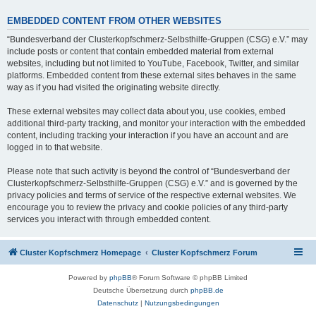
EMBEDDED CONTENT FROM OTHER WEBSITES
“Bundesverband der Clusterkopfschmerz-Selbsthilfe-Gruppen (CSG) e.V.” may
include posts or content that contain embedded material from external
websites, including but not limited to YouTube, Facebook, Twitter, and similar
platforms. Embedded content from these external sites behaves in the same
way as if you had visited the originating website directly.
These external websites may collect data about you, use cookies, embed
additional third-party tracking, and monitor your interaction with the embedded
content, including tracking your interaction if you have an account and are
logged in to that website.
Please note that such activity is beyond the control of “Bundesverband der
Clusterkopfschmerz-Selbsthilfe-Gruppen (CSG) e.V.” and is governed by the
privacy policies and terms of service of the respective external websites. We
encourage you to review the privacy and cookie policies of any third-party
services you interact with through embedded content.
Cluster Kopfschmerz Homepage
Cluster Kopfschmerz Forum
Powered by
phpBB
® Forum Software © phpBB Limited
Deutsche Übersetzung durch
phpBB.de
Datenschutz
|
Nutzungsbedingungen