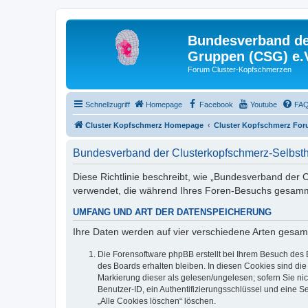
Bundesverband der
Gruppen (CSG) e.
Forum Cluster-Kopfschmerzen
Schnellzugriff
Homepage
Facebook
Youtube
FA
Cluster Kopfschmerz Homepage
Cluster Kopfschmerz Fo
Bundesverband der Clusterkopfschmerz-Selbsthi
Diese Richtlinie beschreibt, wie „Bundesverband der C
verwendet, die während Ihres Foren-Besuchs gesamm
UMFANG UND ART DER DATENSPEICHERUNG
Ihre Daten werden auf vier verschiedene Arten gesam
Die Forensoftware phpBB erstellt bei Ihrem Besuch des 
des Boards erhalten bleiben. In diesen Cookies sind die
Markierung dieser als gelesen/ungelesen; sofern Sie ni
Benutzer-ID, ein Authentifizierungsschlüssel und eine S
„Alle Cookies löschen“ löschen.