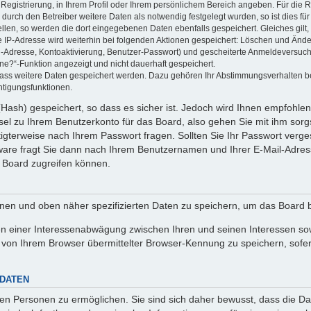
 Registrierung, in Ihrem Profil oder Ihrem persönlichem Bereich angeben. Für die
rch den Betreiber weitere Daten als notwendig festgelegt wurden, so ist dies für 
ellen, so werden die dort eingegebenen Daten ebenfalls gespeichert. Gleiches gilt
ie IP-Adresse wird weiterhin bei folgenden Aktionen gespeichert: Löschen und Änd
l-Adresse, Kontoaktivierung, Benutzer-Passwort) und gescheiterte Anmeldeversuch
ine?“-Funktion angezeigt und nicht dauerhaft gespeichert.
 dass weitere Daten gespeichert werden. Dazu gehören Ihr Abstimmungsverhalten b
htigungsfunktionen.
Hash) gespeichert, so dass es sicher ist. Jedoch wird Ihnen empfohlen,
el zu Ihrem Benutzerkonto für das Board, also gehen Sie mit ihm sorg
htigterweise nach Ihrem Passwort fragen. Sollten Sie Ihr Passwort verg
are fragt Sie dann nach Ihrem Benutzernamen und Ihrer E-Mail-Adres
 Board zugreifen können.
enen und oben näher spezifizierten Daten zu speichern, um das Board 
en einer Interessenabwägung zwischen Ihren und seinen Interessen sowi
von Ihrem Browser übermittelter Browser-Kennung zu speichern, sofer
 DATEN
n Personen zu ermöglichen. Sie sind sich daher bewusst, dass die Date