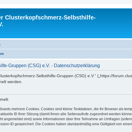
 Clusterkopfschmerz-Selbsthilfe-
V.
Q
rum
lfe-Gruppen (CSG) e.V. - Datenschutzerklärung
lusterkopfschmerz-Selbsthilfe-Gruppen (CSG) e.V.“ („https://forum.clus
elt werden.
melt:
Boards mehrere Cookies. Cookies sind kleine Textdateien, die Ihr Browser als tem
 aktuelle ID Ihrer Sitzung (damit Ihnen alle Seitenaufrufe zugeordnet werden könne
cht angemeldet sind) sowie Informationen über Ihre Teilnahme an Umfragen (sofern
ession-ID gespeichert. Die Cookies haben standardmäßig eine Gültigkeit von einem 