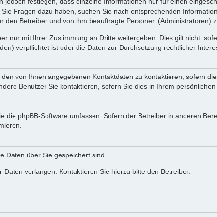
n jedoch festlegen, dass einzelne Informationen nur für einen eingeschr
nn Sie Fragen dazu haben, suchen Sie nach entsprechenden Information
für den Betreiber und von ihm beauftragte Personen (Administratoren) z
r nur mit Ihrer Zustimmung an Dritte weitergeben. Dies gilt nicht, so
n) verpflichtet ist oder die Daten zur Durchsetzung rechtlicher Interes
r den von Ihnen angegebenen Kontaktdaten zu kontaktieren, sofern die
andere Benutzer Sie kontaktieren, sofern Sie dies in Ihrem persönlichen
, die die phpBB-Software umfassen. Sofern der Betreiber in anderen Be
rmieren.
he Daten über Sie gespeichert sind.
 Daten verlangen. Kontaktieren Sie hierzu bitte den Betreiber.