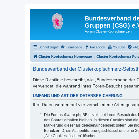
Bundesverband der
Gruppen (CSG) e.
Forum Cluster-Kopfschmerzen
Schnellzugriff
Homepage
Facebook
Youtube
FA
Cluster Kopfschmerz Homepage
Cluster Kopfschmerz Fo
Bundesverband der Clusterkopfschmerz-Selbsthi
Diese Richtlinie beschreibt, wie „Bundesverband der C
verwendet, die während Ihres Foren-Besuchs gesamm
UMFANG UND ART DER DATENSPEICHERUNG
Ihre Daten werden auf vier verschiedene Arten gesam
Die Forensoftware phpBB erstellt bei Ihrem Besuch des 
des Boards erhalten bleiben. In diesen Cookies sind die
Markierung dieser als gelesen/ungelesen; sofern Sie ni
Benutzer-ID, ein Authentifizierungsschlüssel und eine S
„Alle Cookies löschen“ löschen.