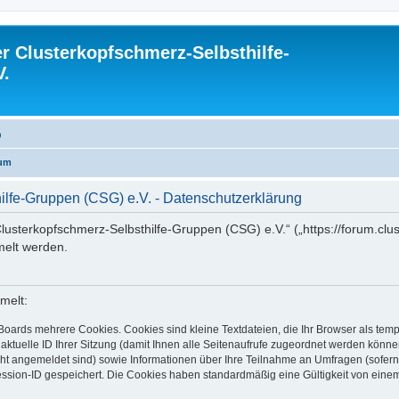
 Clusterkopfschmerz-Selbsthilfe-
V.
Q
rum
lfe-Gruppen (CSG) e.V. - Datenschutzerklärung
lusterkopfschmerz-Selbsthilfe-Gruppen (CSG) e.V.“ („https://forum.clus
elt werden.
melt:
Boards mehrere Cookies. Cookies sind kleine Textdateien, die Ihr Browser als tem
 aktuelle ID Ihrer Sitzung (damit Ihnen alle Seitenaufrufe zugeordnet werden könne
cht angemeldet sind) sowie Informationen über Ihre Teilnahme an Umfragen (sofern
ession-ID gespeichert. Die Cookies haben standardmäßig eine Gültigkeit von einem 