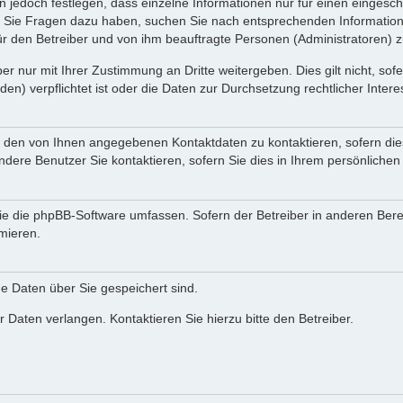
n jedoch festlegen, dass einzelne Informationen nur für einen eingeschr
nn Sie Fragen dazu haben, suchen Sie nach entsprechenden Information
für den Betreiber und von ihm beauftragte Personen (Administratoren) z
r nur mit Ihrer Zustimmung an Dritte weitergeben. Dies gilt nicht, so
n) verpflichtet ist oder die Daten zur Durchsetzung rechtlicher Interes
r den von Ihnen angegebenen Kontaktdaten zu kontaktieren, sofern die
andere Benutzer Sie kontaktieren, sofern Sie dies in Ihrem persönlichen
, die die phpBB-Software umfassen. Sofern der Betreiber in anderen Be
rmieren.
he Daten über Sie gespeichert sind.
 Daten verlangen. Kontaktieren Sie hierzu bitte den Betreiber.