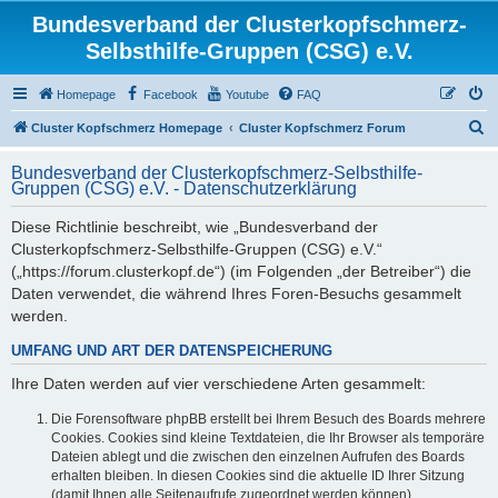
Bundesverband der Clusterkopfschmerz-
Selbsthilfe-Gruppen (CSG) e.V.
Homepage
Facebook
Youtube
FAQ
S
Cluster Kopfschmerz Homepage
Cluster Kopfschmerz Forum
u
Bundesverband der Clusterkopfschmerz-Selbsthilfe-
c
Gruppen (CSG) e.V. - Datenschutzerklärung
h
Diese Richtlinie beschreibt, wie „Bundesverband der
e
Clusterkopfschmerz-Selbsthilfe-Gruppen (CSG) e.V.“
(„https://forum.clusterkopf.de“) (im Folgenden „der Betreiber“) die
Daten verwendet, die während Ihres Foren-Besuchs gesammelt
werden.
UMFANG UND ART DER DATENSPEICHERUNG
Ihre Daten werden auf vier verschiedene Arten gesammelt:
Die Forensoftware phpBB erstellt bei Ihrem Besuch des Boards mehrere
Cookies. Cookies sind kleine Textdateien, die Ihr Browser als temporäre
Dateien ablegt und die zwischen den einzelnen Aufrufen des Boards
erhalten bleiben. In diesen Cookies sind die aktuelle ID Ihrer Sitzung
(damit Ihnen alle Seitenaufrufe zugeordnet werden können),