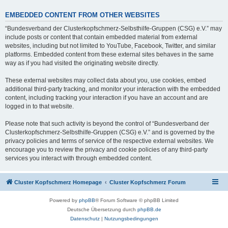
EMBEDDED CONTENT FROM OTHER WEBSITES
“Bundesverband der Clusterkopfschmerz-Selbsthilfe-Gruppen (CSG) e.V.” may
include posts or content that contain embedded material from external
websites, including but not limited to YouTube, Facebook, Twitter, and similar
platforms. Embedded content from these external sites behaves in the same
way as if you had visited the originating website directly.
These external websites may collect data about you, use cookies, embed
additional third-party tracking, and monitor your interaction with the embedded
content, including tracking your interaction if you have an account and are
logged in to that website.
Please note that such activity is beyond the control of “Bundesverband der
Clusterkopfschmerz-Selbsthilfe-Gruppen (CSG) e.V.” and is governed by the
privacy policies and terms of service of the respective external websites. We
encourage you to review the privacy and cookie policies of any third-party
services you interact with through embedded content.
Cluster Kopfschmerz Homepage
Cluster Kopfschmerz Forum
Powered by
phpBB
® Forum Software © phpBB Limited
Deutsche Übersetzung durch
phpBB.de
Datenschutz
|
Nutzungsbedingungen