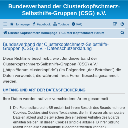
Bundesverband der Clusterkopfschmerz-
Selbsthilfe-Gruppen (CSG) e.V.
Homepage
Facebook
Youtube
FAQ
S
Cluster Kopfschmerz Homepage
Cluster Kopfschmerz Forum
u
Bundesverband der Clusterkopfschmerz-Selbsthilfe-
c
Gruppen (CSG) e.V. - Datenschutzerklärung
h
Diese Richtlinie beschreibt, wie „Bundesverband der
e
Clusterkopfschmerz-Selbsthilfe-Gruppen (CSG) e.V.“
(„https://forum.clusterkopf.de“) (im Folgenden „der Betreiber“) die
Daten verwendet, die während Ihres Foren-Besuchs gesammelt
werden.
UMFANG UND ART DER DATENSPEICHERUNG
Ihre Daten werden auf vier verschiedene Arten gesammelt:
Die Forensoftware phpBB erstellt bei Ihrem Besuch des Boards mehrere
Cookies. Cookies sind kleine Textdateien, die Ihr Browser als temporäre
Dateien ablegt und die zwischen den einzelnen Aufrufen des Boards
erhalten bleiben. In diesen Cookies sind die aktuelle ID Ihrer Sitzung
(damit Ihnen alle Seitenaufrufe zugeordnet werden können),