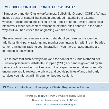
EMBEDDED CONTENT FROM OTHER WEBSITES
“Bundesverband der Clusterkopfschmerz-Selbsthilfe-Gruppen (CSG) e.V.” may
include posts or content that contain embedded material from external
websites, including but not limited to YouTube, Facebook, Twitter, and similar
platforms. Embedded content from these external sites behaves in the same
way as if you had visited the originating website directly.
These external websites may collect data about you, use cookies, embed
additional third-party tracking, and monitor your interaction with the embedded
content, including tracking your interaction if you have an account and are
logged in to that website.
Please note that such activity is beyond the control of “Bundesverband der
Clusterkopfschmerz-Selbsthilfe-Gruppen (CSG) e.V.” and is governed by the
privacy policies and terms of service of the respective external websites. We
encourage you to review the privacy and cookie policies of any third-party
services you interact with through embedded content.
Cluster Kopfschmerz Homepage
Cluster Kopfschmerz Forum
Powered by
phpBB
® Forum Software © phpBB Limited
Deutsche Übersetzung durch
phpBB.de
Datenschutz
|
Nutzungsbedingungen