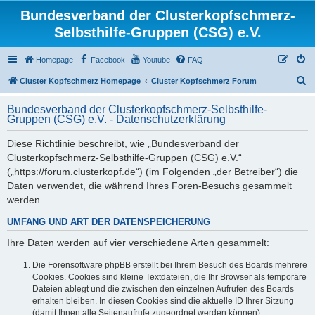
Bundesverband der Clusterkopfschmerz-
Selbsthilfe-Gruppen (CSG) e.V.
Homepage
Facebook
Youtube
FAQ
S
Cluster Kopfschmerz Homepage
Cluster Kopfschmerz Forum
u
Bundesverband der Clusterkopfschmerz-Selbsthilfe-
c
Gruppen (CSG) e.V. - Datenschutzerklärung
h
Diese Richtlinie beschreibt, wie „Bundesverband der
e
Clusterkopfschmerz-Selbsthilfe-Gruppen (CSG) e.V.“
(„https://forum.clusterkopf.de“) (im Folgenden „der Betreiber“) die
Daten verwendet, die während Ihres Foren-Besuchs gesammelt
werden.
UMFANG UND ART DER DATENSPEICHERUNG
Ihre Daten werden auf vier verschiedene Arten gesammelt:
Die Forensoftware phpBB erstellt bei Ihrem Besuch des Boards mehrere
Cookies. Cookies sind kleine Textdateien, die Ihr Browser als temporäre
Dateien ablegt und die zwischen den einzelnen Aufrufen des Boards
erhalten bleiben. In diesen Cookies sind die aktuelle ID Ihrer Sitzung
(damit Ihnen alle Seitenaufrufe zugeordnet werden können),