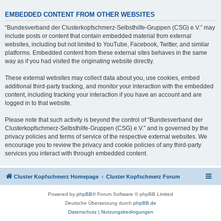
EMBEDDED CONTENT FROM OTHER WEBSITES
“Bundesverband der Clusterkopfschmerz-Selbsthilfe-Gruppen (CSG) e.V.” may
include posts or content that contain embedded material from external
websites, including but not limited to YouTube, Facebook, Twitter, and similar
platforms. Embedded content from these external sites behaves in the same
way as if you had visited the originating website directly.
These external websites may collect data about you, use cookies, embed
additional third-party tracking, and monitor your interaction with the embedded
content, including tracking your interaction if you have an account and are
logged in to that website.
Please note that such activity is beyond the control of “Bundesverband der
Clusterkopfschmerz-Selbsthilfe-Gruppen (CSG) e.V.” and is governed by the
privacy policies and terms of service of the respective external websites. We
encourage you to review the privacy and cookie policies of any third-party
services you interact with through embedded content.
Cluster Kopfschmerz Homepage
Cluster Kopfschmerz Forum
Powered by
phpBB
® Forum Software © phpBB Limited
Deutsche Übersetzung durch
phpBB.de
Datenschutz
|
Nutzungsbedingungen