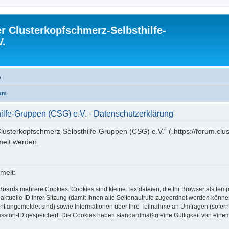
 Clusterkopfschmerz-Selbsthilfe-
V.
Q
rum
lfe-Gruppen (CSG) e.V. - Datenschutzerklärung
lusterkopfschmerz-Selbsthilfe-Gruppen (CSG) e.V.“ („https://forum.clus
elt werden.
melt:
Boards mehrere Cookies. Cookies sind kleine Textdateien, die Ihr Browser als tem
 aktuelle ID Ihrer Sitzung (damit Ihnen alle Seitenaufrufe zugeordnet werden könne
cht angemeldet sind) sowie Informationen über Ihre Teilnahme an Umfragen (sofern
ession-ID gespeichert. Die Cookies haben standardmäßig eine Gültigkeit von einem 