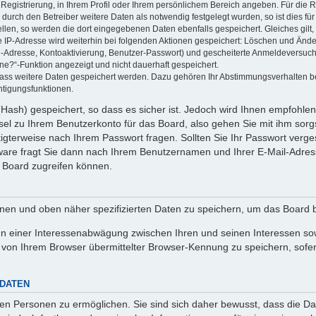
 Registrierung, in Ihrem Profil oder Ihrem persönlichem Bereich angeben. Für die
rch den Betreiber weitere Daten als notwendig festgelegt wurden, so ist dies für 
ellen, so werden die dort eingegebenen Daten ebenfalls gespeichert. Gleiches gilt
ie IP-Adresse wird weiterhin bei folgenden Aktionen gespeichert: Löschen und Änd
l-Adresse, Kontoaktivierung, Benutzer-Passwort) und gescheiterte Anmeldeversuch
ine?“-Funktion angezeigt und nicht dauerhaft gespeichert.
 dass weitere Daten gespeichert werden. Dazu gehören Ihr Abstimmungsverhalten b
htigungsfunktionen.
Hash) gespeichert, so dass es sicher ist. Jedoch wird Ihnen empfohlen,
el zu Ihrem Benutzerkonto für das Board, also gehen Sie mit ihm sorg
htigterweise nach Ihrem Passwort fragen. Sollten Sie Ihr Passwort verg
are fragt Sie dann nach Ihrem Benutzernamen und Ihrer E-Mail-Adres
 Board zugreifen können.
enen und oben näher spezifizierten Daten zu speichern, um das Board 
en einer Interessenabwägung zwischen Ihren und seinen Interessen sowi
von Ihrem Browser übermittelter Browser-Kennung zu speichern, sofer
 DATEN
n Personen zu ermöglichen. Sie sind sich daher bewusst, dass die Date