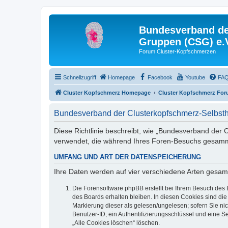
Bundesverband der
Gruppen (CSG) e.
Forum Cluster-Kopfschmerzen
Schnellzugriff
Homepage
Facebook
Youtube
FA
Cluster Kopfschmerz Homepage
Cluster Kopfschmerz Fo
Bundesverband der Clusterkopfschmerz-Selbsthi
Diese Richtlinie beschreibt, wie „Bundesverband der C
verwendet, die während Ihres Foren-Besuchs gesamm
UMFANG UND ART DER DATENSPEICHERUNG
Ihre Daten werden auf vier verschiedene Arten gesam
Die Forensoftware phpBB erstellt bei Ihrem Besuch des 
des Boards erhalten bleiben. In diesen Cookies sind die
Markierung dieser als gelesen/ungelesen; sofern Sie ni
Benutzer-ID, ein Authentifizierungsschlüssel und eine S
„Alle Cookies löschen“ löschen.