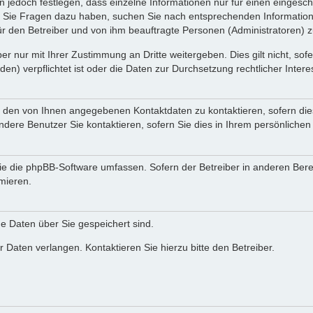
n jedoch festlegen, dass einzelne Informationen nur für einen eingeschr
nn Sie Fragen dazu haben, suchen Sie nach entsprechenden Information
für den Betreiber und von ihm beauftragte Personen (Administratoren) z
r nur mit Ihrer Zustimmung an Dritte weitergeben. Dies gilt nicht, so
n) verpflichtet ist oder die Daten zur Durchsetzung rechtlicher Interes
r den von Ihnen angegebenen Kontaktdaten zu kontaktieren, sofern die
andere Benutzer Sie kontaktieren, sofern Sie dies in Ihrem persönlichen
, die die phpBB-Software umfassen. Sofern der Betreiber in anderen Be
rmieren.
he Daten über Sie gespeichert sind.
 Daten verlangen. Kontaktieren Sie hierzu bitte den Betreiber.