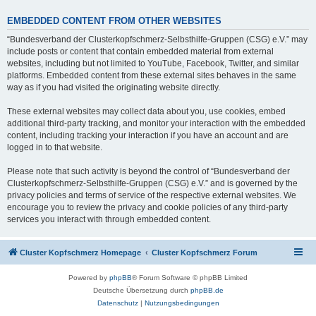
EMBEDDED CONTENT FROM OTHER WEBSITES
“Bundesverband der Clusterkopfschmerz-Selbsthilfe-Gruppen (CSG) e.V.” may
include posts or content that contain embedded material from external
websites, including but not limited to YouTube, Facebook, Twitter, and similar
platforms. Embedded content from these external sites behaves in the same
way as if you had visited the originating website directly.
These external websites may collect data about you, use cookies, embed
additional third-party tracking, and monitor your interaction with the embedded
content, including tracking your interaction if you have an account and are
logged in to that website.
Please note that such activity is beyond the control of “Bundesverband der
Clusterkopfschmerz-Selbsthilfe-Gruppen (CSG) e.V.” and is governed by the
privacy policies and terms of service of the respective external websites. We
encourage you to review the privacy and cookie policies of any third-party
services you interact with through embedded content.
Cluster Kopfschmerz Homepage
Cluster Kopfschmerz Forum
Powered by
phpBB
® Forum Software © phpBB Limited
Deutsche Übersetzung durch
phpBB.de
Datenschutz
|
Nutzungsbedingungen