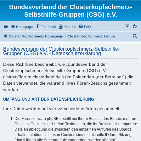
Bundesverband der Clusterkopfschmerz-
Selbsthilfe-Gruppen (CSG) e.V.
Homepage
Facebook
Youtube
FAQ
S
Cluster Kopfschmerz Homepage
Cluster Kopfschmerz Forum
u
Bundesverband der Clusterkopfschmerz-Selbsthilfe-
c
Gruppen (CSG) e.V. - Datenschutzerklärung
h
Diese Richtlinie beschreibt, wie „Bundesverband der
e
Clusterkopfschmerz-Selbsthilfe-Gruppen (CSG) e.V.“
(„https://forum.clusterkopf.de“) (im Folgenden „der Betreiber“) die
Daten verwendet, die während Ihres Foren-Besuchs gesammelt
werden.
UMFANG UND ART DER DATENSPEICHERUNG
Ihre Daten werden auf vier verschiedene Arten gesammelt:
Die Forensoftware phpBB erstellt bei Ihrem Besuch des Boards mehrere
Cookies. Cookies sind kleine Textdateien, die Ihr Browser als temporäre
Dateien ablegt und die zwischen den einzelnen Aufrufen des Boards
erhalten bleiben. In diesen Cookies sind die aktuelle ID Ihrer Sitzung
(damit Ihnen alle Seitenaufrufe zugeordnet werden können),