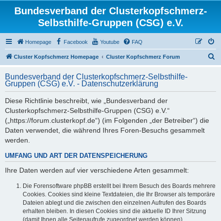
Bundesverband der Clusterkopfschmerz-
Selbsthilfe-Gruppen (CSG) e.V.
Homepage
Facebook
Youtube
FAQ
S
Cluster Kopfschmerz Homepage
Cluster Kopfschmerz Forum
u
Bundesverband der Clusterkopfschmerz-Selbsthilfe-
c
Gruppen (CSG) e.V. - Datenschutzerklärung
h
Diese Richtlinie beschreibt, wie „Bundesverband der
e
Clusterkopfschmerz-Selbsthilfe-Gruppen (CSG) e.V.“
(„https://forum.clusterkopf.de“) (im Folgenden „der Betreiber“) die
Daten verwendet, die während Ihres Foren-Besuchs gesammelt
werden.
UMFANG UND ART DER DATENSPEICHERUNG
Ihre Daten werden auf vier verschiedene Arten gesammelt:
Die Forensoftware phpBB erstellt bei Ihrem Besuch des Boards mehrere
Cookies. Cookies sind kleine Textdateien, die Ihr Browser als temporäre
Dateien ablegt und die zwischen den einzelnen Aufrufen des Boards
erhalten bleiben. In diesen Cookies sind die aktuelle ID Ihrer Sitzung
(damit Ihnen alle Seitenaufrufe zugeordnet werden können),