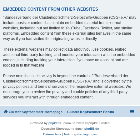
EMBEDDED CONTENT FROM OTHER WEBSITES
“Bundesverband der Clusterkopfschmerz-Selbsthilfe-Gruppen (CSG) e.V.” may
include posts or content that contain embedded material from external
websites, including but not limited to YouTube, Facebook, Twitter, and similar
platforms. Embedded content from these external sites behaves in the same
way as if you had visited the originating website directly.
These external websites may collect data about you, use cookies, embed
additional third-party tracking, and monitor your interaction with the embedded
content, including tracking your interaction if you have an account and are
logged in to that website.
Please note that such activity is beyond the control of “Bundesverband der
Clusterkopfschmerz-Selbsthilfe-Gruppen (CSG) e.V.” and is governed by the
privacy policies and terms of service of the respective external websites. We
encourage you to review the privacy and cookie policies of any third-party
services you interact with through embedded content.
Cluster Kopfschmerz Homepage
Cluster Kopfschmerz Forum
Powered by
phpBB
® Forum Software © phpBB Limited
Deutsche Übersetzung durch
phpBB.de
Datenschutz
|
Nutzungsbedingungen