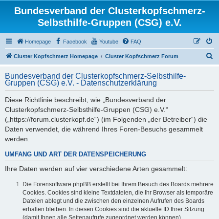
Bundesverband der Clusterkopfschmerz-
Selbsthilfe-Gruppen (CSG) e.V.
Homepage
Facebook
Youtube
FAQ
S
Cluster Kopfschmerz Homepage
Cluster Kopfschmerz Forum
u
Bundesverband der Clusterkopfschmerz-Selbsthilfe-
c
Gruppen (CSG) e.V. - Datenschutzerklärung
h
Diese Richtlinie beschreibt, wie „Bundesverband der
e
Clusterkopfschmerz-Selbsthilfe-Gruppen (CSG) e.V.“
(„https://forum.clusterkopf.de“) (im Folgenden „der Betreiber“) die
Daten verwendet, die während Ihres Foren-Besuchs gesammelt
werden.
UMFANG UND ART DER DATENSPEICHERUNG
Ihre Daten werden auf vier verschiedene Arten gesammelt:
Die Forensoftware phpBB erstellt bei Ihrem Besuch des Boards mehrere
Cookies. Cookies sind kleine Textdateien, die Ihr Browser als temporäre
Dateien ablegt und die zwischen den einzelnen Aufrufen des Boards
erhalten bleiben. In diesen Cookies sind die aktuelle ID Ihrer Sitzung
(damit Ihnen alle Seitenaufrufe zugeordnet werden können),