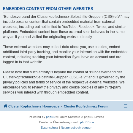
EMBEDDED CONTENT FROM OTHER WEBSITES
“Bundesverband der Clusterkopfschmerz-Selbsthilfe-Gruppen (CSG) e.V.” may
include posts or content that contain embedded material from external
websites, including but not limited to YouTube, Facebook, Twitter, and similar
platforms. Embedded content from these external sites behaves in the same
way as if you had visited the originating website directly.
These external websites may collect data about you, use cookies, embed
additional third-party tracking, and monitor your interaction with the embedded
content, including tracking your interaction if you have an account and are
logged in to that website.
Please note that such activity is beyond the control of “Bundesverband der
Clusterkopfschmerz-Selbsthilfe-Gruppen (CSG) e.V.” and is governed by the
privacy policies and terms of service of the respective external websites. We
encourage you to review the privacy and cookie policies of any third-party
services you interact with through embedded content.
Cluster Kopfschmerz Homepage
Cluster Kopfschmerz Forum
Powered by
phpBB
® Forum Software © phpBB Limited
Deutsche Übersetzung durch
phpBB.de
Datenschutz
|
Nutzungsbedingungen