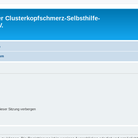
 Clusterkopfschmerz-Selbsthilfe-
V.
Q
rum
ieser Sitzung verbergen