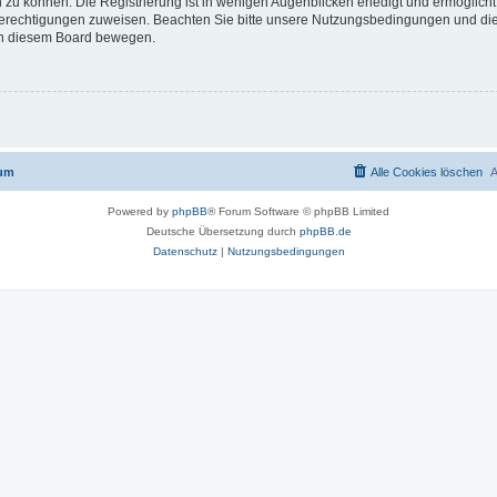
 zu können. Die Registrierung ist in wenigen Augenblicken erledigt und ermöglicht
 Berechtigungen zuweisen. Beachten Sie bitte unsere Nutzungsbedingungen und die 
 in diesem Board bewegen.
rum
Alle Cookies löschen
A
Powered by
phpBB
® Forum Software © phpBB Limited
Deutsche Übersetzung durch
phpBB.de
Datenschutz
|
Nutzungsbedingungen