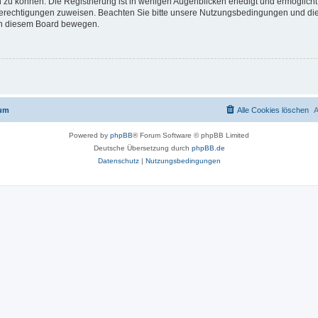
 zu können. Die Registrierung ist in wenigen Augenblicken erledigt und ermöglicht
 Berechtigungen zuweisen. Beachten Sie bitte unsere Nutzungsbedingungen und die 
 in diesem Board bewegen.
rum
Alle Cookies löschen
A
Powered by
phpBB
® Forum Software © phpBB Limited
Deutsche Übersetzung durch
phpBB.de
Datenschutz
|
Nutzungsbedingungen