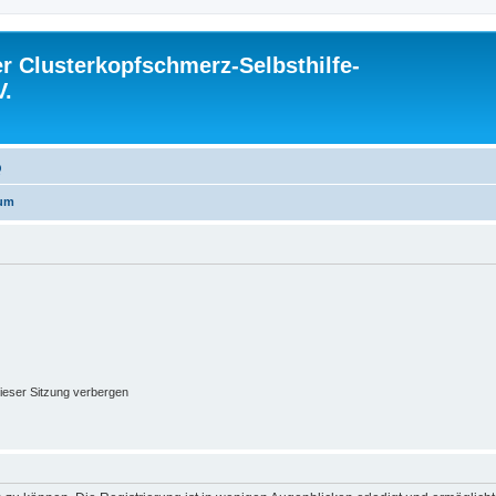
 Clusterkopfschmerz-Selbsthilfe-
V.
Q
rum
ieser Sitzung verbergen