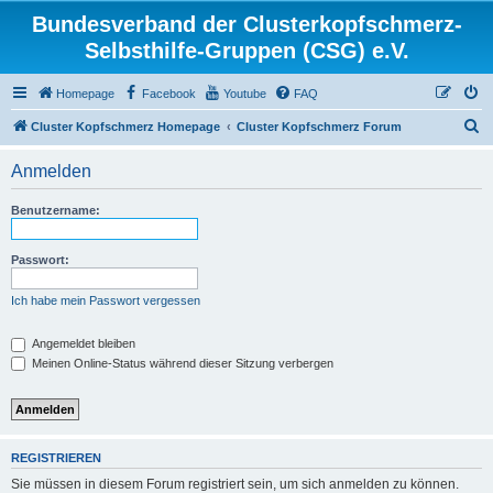
Bundesverband der Clusterkopfschmerz-
Selbsthilfe-Gruppen (CSG) e.V.
Homepage
Facebook
Youtube
FAQ
S
Cluster Kopfschmerz Homepage
Cluster Kopfschmerz Forum
u
Anmelden
c
h
Benutzername:
e
Passwort:
Ich habe mein Passwort vergessen
Angemeldet bleiben
Meinen Online-Status während dieser Sitzung verbergen
REGISTRIEREN
Sie müssen in diesem Forum registriert sein, um sich anmelden zu können.