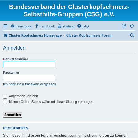
Bundesverband der Clusterkopfschmerz-
Selbsthilfe-Gruppen (CSG) e.V.
Homepage
Facebook
Youtube
FAQ
S
Cluster Kopfschmerz Homepage
Cluster Kopfschmerz Forum
u
Anmelden
c
h
Benutzername:
e
Passwort:
Ich habe mein Passwort vergessen
Angemeldet bleiben
Meinen Online-Status während dieser Sitzung verbergen
REGISTRIEREN
Sie müssen in diesem Forum registriert sein, um sich anmelden zu können.