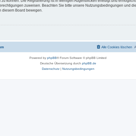
 zu können. Die Registrierung ist in wenigen Augenblicken erledigt und ermöglicht
 Berechtigungen zuweisen. Beachten Sie bitte unsere Nutzungsbedingungen und die 
 in diesem Board bewegen.
rum
Alle Cookies löschen
A
Powered by
phpBB
® Forum Software © phpBB Limited
Deutsche Übersetzung durch
phpBB.de
Datenschutz
|
Nutzungsbedingungen