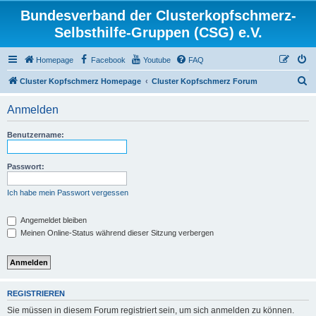
Bundesverband der Clusterkopfschmerz-
Selbsthilfe-Gruppen (CSG) e.V.
Homepage
Facebook
Youtube
FAQ
S
Cluster Kopfschmerz Homepage
Cluster Kopfschmerz Forum
u
Anmelden
c
h
Benutzername:
e
Passwort:
Ich habe mein Passwort vergessen
Angemeldet bleiben
Meinen Online-Status während dieser Sitzung verbergen
REGISTRIEREN
Sie müssen in diesem Forum registriert sein, um sich anmelden zu können.