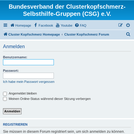
Bundesverband der Clusterkopfschmerz-
Selbsthilfe-Gruppen (CSG) e.V.
Homepage
Facebook
Youtube
FAQ
S
Cluster Kopfschmerz Homepage
Cluster Kopfschmerz Forum
u
Anmelden
c
h
Benutzername:
e
Passwort:
Ich habe mein Passwort vergessen
Angemeldet bleiben
Meinen Online-Status während dieser Sitzung verbergen
REGISTRIEREN
Sie müssen in diesem Forum registriert sein, um sich anmelden zu können.