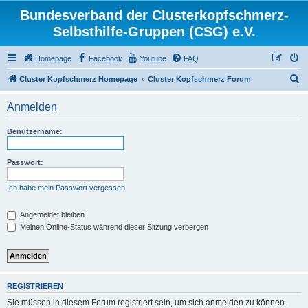
Bundesverband der Clusterkopfschmerz-
Selbsthilfe-Gruppen (CSG) e.V.
Homepage
Facebook
Youtube
FAQ
S
Cluster Kopfschmerz Homepage
Cluster Kopfschmerz Forum
u
Anmelden
c
h
Benutzername:
e
Passwort:
Ich habe mein Passwort vergessen
Angemeldet bleiben
Meinen Online-Status während dieser Sitzung verbergen
REGISTRIEREN
Sie müssen in diesem Forum registriert sein, um sich anmelden zu können.