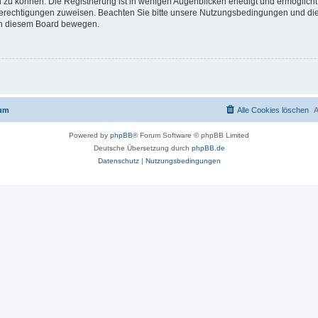
 zu können. Die Registrierung ist in wenigen Augenblicken erledigt und ermöglicht
 Berechtigungen zuweisen. Beachten Sie bitte unsere Nutzungsbedingungen und die 
 in diesem Board bewegen.
rum
Alle Cookies löschen
A
Powered by
phpBB
® Forum Software © phpBB Limited
Deutsche Übersetzung durch
phpBB.de
Datenschutz
|
Nutzungsbedingungen