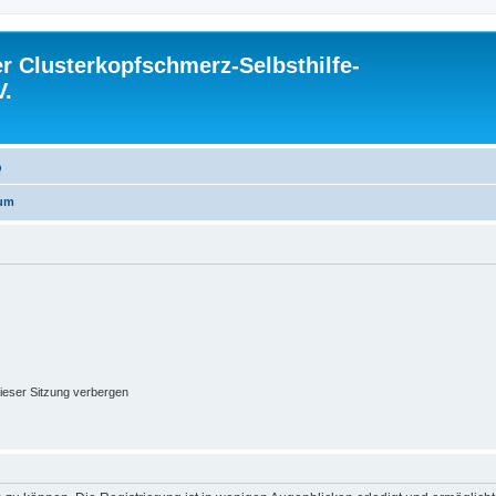
 Clusterkopfschmerz-Selbsthilfe-
V.
Q
rum
ieser Sitzung verbergen