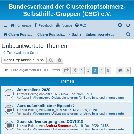
Bundesverband der Clusterkopfschmerz-
Selbsthilfe-Gruppen (CSG) e.V.
Homepage
Facebook
Youtube
FAQ
S
Cluster Kopfschmerz Homepage
Cluster Kopfschmerz Forum
Suche
Unbeantwortete Themen
u
Unbeantwortete Themen
c
Zur erweiterten Suche
h
Suche
Erweiterte Suche
e
Seite
3
von
40
1
2
3
4
5
40
Vorherige
N
Die Suche ergab mehr als 1000 Treffer
…
Themen
Jahresbilanz 2020
Letzter Beitrag von
ohli2102
«
Mo 4. Jan 2021, 15:08
Verfasst in
Allgemeines Diskussionsforum für Betroffene und Interessierte
Aura außerhalb einer Episode?
Letzter Beitrag von
andre_xs
«
So 27. Dez 2020, 10:56
Verfasst in
Allgemeines Diskussionsforum für Betroffene und Interessierte
Sauerstoffversorgung und COVID19
Letzter Beitrag von
Andrea Sommer
«
Sa 19. Dez 2020, 08:58
Verfasst in
Allgemeines Diskussionsforum für Betroffene und Interessierte