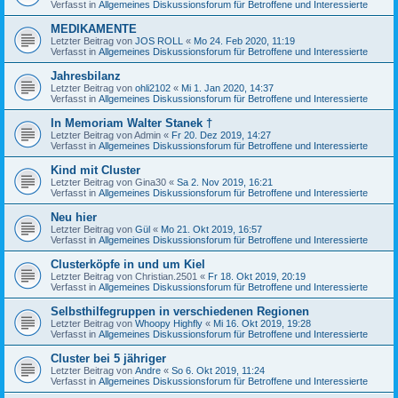
Verfasst in
Allgemeines Diskussionsforum für Betroffene und Interessierte
MEDIKAMENTE
Letzter Beitrag von
JOS ROLL
«
Mo 24. Feb 2020, 11:19
Verfasst in
Allgemeines Diskussionsforum für Betroffene und Interessierte
Jahresbilanz
Letzter Beitrag von
ohli2102
«
Mi 1. Jan 2020, 14:37
Verfasst in
Allgemeines Diskussionsforum für Betroffene und Interessierte
In Memoriam Walter Stanek †
Letzter Beitrag von
Admin
«
Fr 20. Dez 2019, 14:27
Verfasst in
Allgemeines Diskussionsforum für Betroffene und Interessierte
Kind mit Cluster
Letzter Beitrag von
Gina30
«
Sa 2. Nov 2019, 16:21
Verfasst in
Allgemeines Diskussionsforum für Betroffene und Interessierte
Neu hier
Letzter Beitrag von
Gül
«
Mo 21. Okt 2019, 16:57
Verfasst in
Allgemeines Diskussionsforum für Betroffene und Interessierte
Clusterköpfe in und um Kiel
Letzter Beitrag von
Christian.2501
«
Fr 18. Okt 2019, 20:19
Verfasst in
Allgemeines Diskussionsforum für Betroffene und Interessierte
Selbsthilfegruppen in verschiedenen Regionen
Letzter Beitrag von
Whoopy Highfly
«
Mi 16. Okt 2019, 19:28
Verfasst in
Allgemeines Diskussionsforum für Betroffene und Interessierte
Cluster bei 5 jähriger
Letzter Beitrag von
Andre
«
So 6. Okt 2019, 11:24
Verfasst in
Allgemeines Diskussionsforum für Betroffene und Interessierte