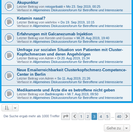
Akupunktur
Letzter Beitrag von
retogaribaldi
«
Mo 23. Sep 2019, 00:25
Verfasst in
Allgemeines Diskussionsforum für Betroffene und Interessierte
Ketamin nasal?
Letzter Beitrag von
wiehrlov
«
Do 19. Sep 2019, 10:15
Verfasst in
Allgemeines Diskussionsforum für Betroffene und Interessierte
Erfahrungen mit Galcanezumab Injektion
Letzter Beitrag von
Kerstin und Gustav
«
Mi 28. Aug 2019, 19:40
Verfasst in
Allgemeines Diskussionsforum für Betroffene und Interessierte
Umfrage zur sozialen Situation von Patienten mit Cluster-
Kopfschmerzen und deren Angehörigen
Letzter Beitrag von
Admin
«
Di 20. Aug 2019, 15:34
Verfasst in
Allgemeines Diskussionsforum für Betroffene und Interessierte
Neue Emailerreichbarkeit Clusterkopfschmerz-Competence-
Center in Berlin
Letzter Beitrag von
Admin
«
So 11. Aug 2019, 21:26
Verfasst in
Allgemeines Diskussionsforum für Betroffene und Interessierte
Medikamente und Ärzte die es betroffene nicht geben
Letzter Beitrag von
BadInkognito
«
Mi 7. Aug 2019, 09:50
Verfasst in
Allgemeines Diskussionsforum für Betroffene und Interessierte
Seite
3
von
40
1
2
3
4
5
40
Vorherige
N
Die Suche ergab mehr als 1000 Treffer
…
Gehe zu