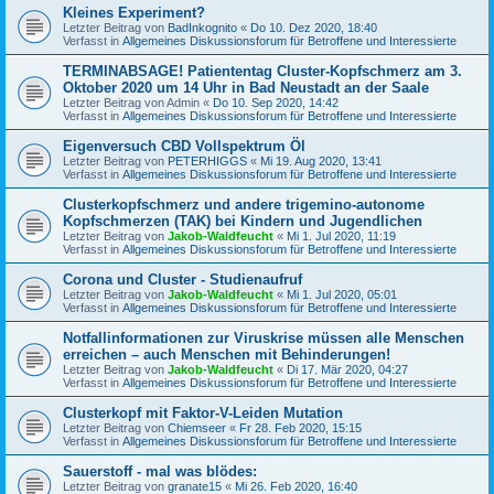
Kleines Experiment?
Letzter Beitrag von
BadInkognito
«
Do 10. Dez 2020, 18:40
Verfasst in
Allgemeines Diskussionsforum für Betroffene und Interessierte
TERMINABSAGE! Patiententag Cluster-Kopfschmerz am 3.
Oktober 2020 um 14 Uhr in Bad Neustadt an der Saale
Letzter Beitrag von
Admin
«
Do 10. Sep 2020, 14:42
Verfasst in
Allgemeines Diskussionsforum für Betroffene und Interessierte
Eigenversuch CBD Vollspektrum Öl
Letzter Beitrag von
PETERHIGGS
«
Mi 19. Aug 2020, 13:41
Verfasst in
Allgemeines Diskussionsforum für Betroffene und Interessierte
Clusterkopfschmerz und andere trigemino-autonome
Kopfschmerzen (TAK) bei Kindern und Jugendlichen
Letzter Beitrag von
Jakob-Waldfeucht
«
Mi 1. Jul 2020, 11:19
Verfasst in
Allgemeines Diskussionsforum für Betroffene und Interessierte
Corona und Cluster - Studienaufruf
Letzter Beitrag von
Jakob-Waldfeucht
«
Mi 1. Jul 2020, 05:01
Verfasst in
Allgemeines Diskussionsforum für Betroffene und Interessierte
Notfallinformationen zur Viruskrise müssen alle Menschen
erreichen – auch Menschen mit Behinderungen!
Letzter Beitrag von
Jakob-Waldfeucht
«
Di 17. Mär 2020, 04:27
Verfasst in
Allgemeines Diskussionsforum für Betroffene und Interessierte
Clusterkopf mit Faktor-V-Leiden Mutation
Letzter Beitrag von
Chiemseer
«
Fr 28. Feb 2020, 15:15
Verfasst in
Allgemeines Diskussionsforum für Betroffene und Interessierte
Sauerstoff - mal was blödes:
Letzter Beitrag von
granate15
«
Mi 26. Feb 2020, 16:40