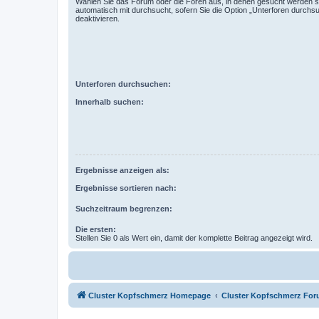
Wählen Sie das Forum oder die Foren aus, in denen gesucht werden so
automatisch mit durchsucht, sofern Sie die Option „Unterforen durchs
deaktivieren.
Unterforen durchsuchen:
Innerhalb suchen:
Ergebnisse anzeigen als:
Ergebnisse sortieren nach:
Suchzeitraum begrenzen:
Die ersten:
Stellen Sie 0 als Wert ein, damit der komplette Beitrag angezeigt wird.
Cluster Kopfschmerz Homepage
Cluster Kopfschmerz Fo