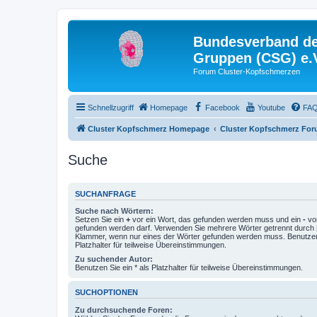
Bundesverband der
Gruppen (CSG) e.
Forum Cluster-Kopfschmerzen
Schnellzugriff
Homepage
Facebook
Youtube
FA
Cluster Kopfschmerz Homepage
Cluster Kopfschmerz Fo
Suche
SUCHANFRAGE
Suche nach Wörtern:
Setzen Sie ein
+
vor ein Wort, das gefunden werden muss und ein
-
vor
gefunden werden darf. Verwenden Sie mehrere Wörter getrennt durch
Klammer, wenn nur eines der Wörter gefunden werden muss. Benutzen 
Platzhalter für teilweise Übereinstimmungen.
Zu suchender Autor:
Benutzen Sie ein * als Platzhalter für teilweise Übereinstimmungen.
SUCHOPTIONEN
Zu durchsuchende Foren: