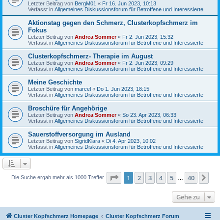
Letzter Beitrag von
BergM01
«
Fr 16. Jun 2023, 10:13
Verfasst in
Allgemeines Diskussionsforum für Betroffene und Interessierte
Aktionstag gegen den Schmerz, Clusterkopfschmerz im
Fokus
Letzter Beitrag von
Andrea Sommer
«
Fr 2. Jun 2023, 15:32
Verfasst in
Allgemeines Diskussionsforum für Betroffene und Interessierte
Clusterkopfschmerz- Therapie im August
Letzter Beitrag von
Andrea Sommer
«
Fr 2. Jun 2023, 09:29
Verfasst in
Allgemeines Diskussionsforum für Betroffene und Interessierte
Meine Geschichte
Letzter Beitrag von
marcel
«
Do 1. Jun 2023, 18:15
Verfasst in
Allgemeines Diskussionsforum für Betroffene und Interessierte
Broschüre für Angehörige
Letzter Beitrag von
Andrea Sommer
«
So 23. Apr 2023, 06:33
Verfasst in
Allgemeines Diskussionsforum für Betroffene und Interessierte
Sauerstoffversorgung im Ausland
Letzter Beitrag von
SigridKlara
«
Di 4. Apr 2023, 10:02
Verfasst in
Allgemeines Diskussionsforum für Betroffene und Interessierte
Seite
1
von
40
1
2
3
4
5
40
Nä
Die Suche ergab mehr als 1000 Treffer
…
Gehe zu
Cluster Kopfschmerz Homepage
Cluster Kopfschmerz Forum