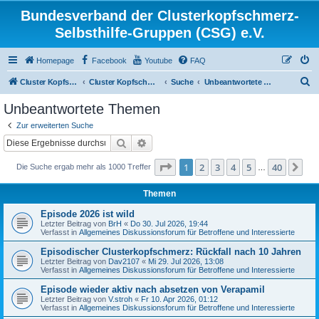
Bundesverband der Clusterkopfschmerz-
Selbsthilfe-Gruppen (CSG) e.V.
Homepage
Facebook
Youtube
FAQ
S
Cluster Kopfschmerz Homepage
Cluster Kopfschmerz Forum
Suche
Unbeantwortete Themen
u
Unbeantwortete Themen
c
Zur erweiterten Suche
h
Suche
Erweiterte Suche
e
Seite
1
von
40
1
2
3
4
5
40
Nä
Die Suche ergab mehr als 1000 Treffer
…
Themen
Episode 2026 ist wild
Letzter Beitrag von
BrH
«
Do 30. Jul 2026, 19:44
Verfasst in
Allgemeines Diskussionsforum für Betroffene und Interessierte
Episodischer Clusterkopfschmerz: Rückfall nach 10 Jahren
Letzter Beitrag von
Dav2107
«
Mi 29. Jul 2026, 13:08
Verfasst in
Allgemeines Diskussionsforum für Betroffene und Interessierte
Episode wieder aktiv nach absetzen von Verapamil
Letzter Beitrag von
V.stroh
«
Fr 10. Apr 2026, 01:12
Verfasst in
Allgemeines Diskussionsforum für Betroffene und Interessierte