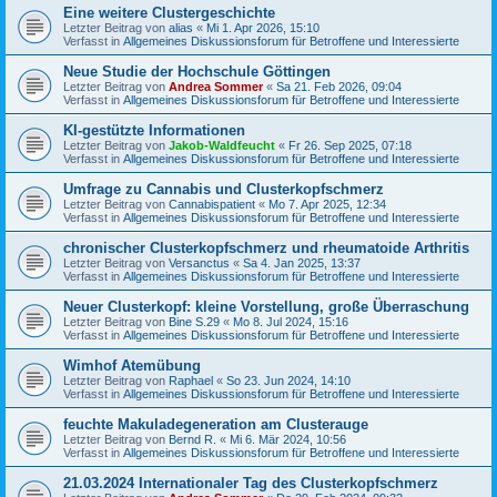
Eine weitere Clustergeschichte
Letzter Beitrag von
alias
«
Mi 1. Apr 2026, 15:10
Verfasst in
Allgemeines Diskussionsforum für Betroffene und Interessierte
Neue Studie der Hochschule Göttingen
Letzter Beitrag von
Andrea Sommer
«
Sa 21. Feb 2026, 09:04
Verfasst in
Allgemeines Diskussionsforum für Betroffene und Interessierte
KI-gestützte Informationen
Letzter Beitrag von
Jakob-Waldfeucht
«
Fr 26. Sep 2025, 07:18
Verfasst in
Allgemeines Diskussionsforum für Betroffene und Interessierte
Umfrage zu Cannabis und Clusterkopfschmerz
Letzter Beitrag von
Cannabispatient
«
Mo 7. Apr 2025, 12:34
Verfasst in
Allgemeines Diskussionsforum für Betroffene und Interessierte
chronischer Clusterkopfschmerz und rheumatoide Arthritis
Letzter Beitrag von
Versanctus
«
Sa 4. Jan 2025, 13:37
Verfasst in
Allgemeines Diskussionsforum für Betroffene und Interessierte
Neuer Clusterkopf: kleine Vorstellung, große Überraschung
Letzter Beitrag von
Bine S.29
«
Mo 8. Jul 2024, 15:16
Verfasst in
Allgemeines Diskussionsforum für Betroffene und Interessierte
Wimhof Atemübung
Letzter Beitrag von
Raphael
«
So 23. Jun 2024, 14:10
Verfasst in
Allgemeines Diskussionsforum für Betroffene und Interessierte
feuchte Makuladegeneration am Clusterauge
Letzter Beitrag von
Bernd R.
«
Mi 6. Mär 2024, 10:56
Verfasst in
Allgemeines Diskussionsforum für Betroffene und Interessierte
21.03.2024 Internationaler Tag des Clusterkopfschmerz