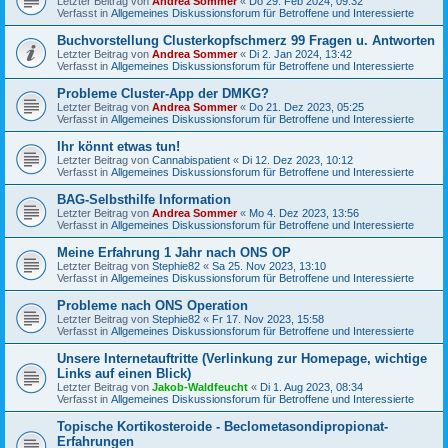
Letzter Beitrag von
Andrea Sommer
«
Do 29. Feb 2024, 09:32
Verfasst in
Allgemeines Diskussionsforum für Betroffene und Interessierte
Buchvorstellung Clusterkopfschmerz 99 Fragen u. Antworten
Letzter Beitrag von
Andrea Sommer
«
Di 2. Jan 2024, 13:42
Verfasst in
Allgemeines Diskussionsforum für Betroffene und Interessierte
Probleme Cluster-App der DMKG?
Letzter Beitrag von
Andrea Sommer
«
Do 21. Dez 2023, 05:25
Verfasst in
Allgemeines Diskussionsforum für Betroffene und Interessierte
Ihr könnt etwas tun!
Letzter Beitrag von
Cannabispatient
«
Di 12. Dez 2023, 10:12
Verfasst in
Allgemeines Diskussionsforum für Betroffene und Interessierte
BAG-Selbsthilfe Information
Letzter Beitrag von
Andrea Sommer
«
Mo 4. Dez 2023, 13:56
Verfasst in
Allgemeines Diskussionsforum für Betroffene und Interessierte
Meine Erfahrung 1 Jahr nach ONS OP
Letzter Beitrag von
Stephie82
«
Sa 25. Nov 2023, 13:10
Verfasst in
Allgemeines Diskussionsforum für Betroffene und Interessierte
Probleme nach ONS Operation
Letzter Beitrag von
Stephie82
«
Fr 17. Nov 2023, 15:58
Verfasst in
Allgemeines Diskussionsforum für Betroffene und Interessierte
Unsere Internetauftritte (Verlinkung zur Homepage, wichtige
Links auf einen Blick)
Letzter Beitrag von
Jakob-Waldfeucht
«
Di 1. Aug 2023, 08:34
Verfasst in
Allgemeines Diskussionsforum für Betroffene und Interessierte
Topische Kortikosteroide - Beclometasondipropionat-
Erfahrungen