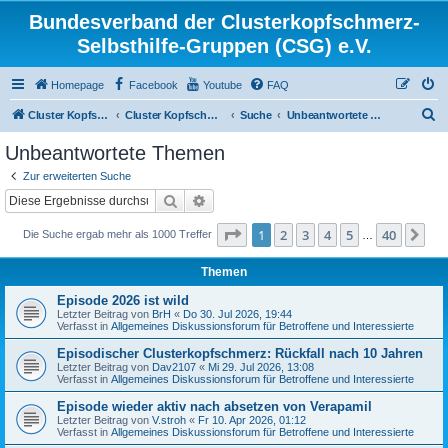
Bundesverband der Clusterkopfschmerz-
Selbsthilfe-Gruppen (CSG) e.V.
Homepage
Facebook
Youtube
FAQ
S
Cluster Kopfschmerz Homepage
Cluster Kopfschmerz Forum
Suche
Unbeantwortete Themen
u
Unbeantwortete Themen
c
Zur erweiterten Suche
h
Suche
Erweiterte Suche
e
Seite
1
von
40
1
2
3
4
5
40
Nä
Die Suche ergab mehr als 1000 Treffer
…
Themen
Episode 2026 ist wild
Letzter Beitrag von
BrH
«
Do 30. Jul 2026, 19:44
Verfasst in
Allgemeines Diskussionsforum für Betroffene und Interessierte
Episodischer Clusterkopfschmerz: Rückfall nach 10 Jahren
Letzter Beitrag von
Dav2107
«
Mi 29. Jul 2026, 13:08
Verfasst in
Allgemeines Diskussionsforum für Betroffene und Interessierte
Episode wieder aktiv nach absetzen von Verapamil
Letzter Beitrag von
V.stroh
«
Fr 10. Apr 2026, 01:12
Verfasst in
Allgemeines Diskussionsforum für Betroffene und Interessierte