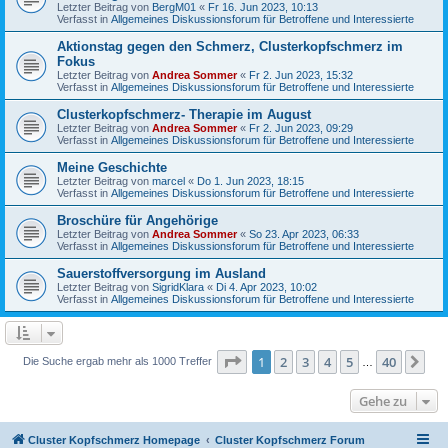
Letzter Beitrag von
BergM01
«
Fr 16. Jun 2023, 10:13
Verfasst in
Allgemeines Diskussionsforum für Betroffene und Interessierte
Aktionstag gegen den Schmerz, Clusterkopfschmerz im
Fokus
Letzter Beitrag von
Andrea Sommer
«
Fr 2. Jun 2023, 15:32
Verfasst in
Allgemeines Diskussionsforum für Betroffene und Interessierte
Clusterkopfschmerz- Therapie im August
Letzter Beitrag von
Andrea Sommer
«
Fr 2. Jun 2023, 09:29
Verfasst in
Allgemeines Diskussionsforum für Betroffene und Interessierte
Meine Geschichte
Letzter Beitrag von
marcel
«
Do 1. Jun 2023, 18:15
Verfasst in
Allgemeines Diskussionsforum für Betroffene und Interessierte
Broschüre für Angehörige
Letzter Beitrag von
Andrea Sommer
«
So 23. Apr 2023, 06:33
Verfasst in
Allgemeines Diskussionsforum für Betroffene und Interessierte
Sauerstoffversorgung im Ausland
Letzter Beitrag von
SigridKlara
«
Di 4. Apr 2023, 10:02
Verfasst in
Allgemeines Diskussionsforum für Betroffene und Interessierte
Seite
1
von
40
1
2
3
4
5
40
Nä
Die Suche ergab mehr als 1000 Treffer
…
Gehe zu
Cluster Kopfschmerz Homepage
Cluster Kopfschmerz Forum