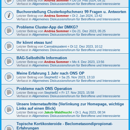
Letzter Beitrag von
Andrea Sommer
«
Do 29. Feb 2024, 09:32
Verfasst in
Allgemeines Diskussionsforum für Betroffene und Interessierte
Buchvorstellung Clusterkopfschmerz 99 Fragen u. Antworten
Letzter Beitrag von
Andrea Sommer
«
Di 2. Jan 2024, 13:42
Verfasst in
Allgemeines Diskussionsforum für Betroffene und Interessierte
Probleme Cluster-App der DMKG?
Letzter Beitrag von
Andrea Sommer
«
Do 21. Dez 2023, 05:25
Verfasst in
Allgemeines Diskussionsforum für Betroffene und Interessierte
Ihr könnt etwas tun!
Letzter Beitrag von
Cannabispatient
«
Di 12. Dez 2023, 10:12
Verfasst in
Allgemeines Diskussionsforum für Betroffene und Interessierte
BAG-Selbsthilfe Information
Letzter Beitrag von
Andrea Sommer
«
Mo 4. Dez 2023, 13:56
Verfasst in
Allgemeines Diskussionsforum für Betroffene und Interessierte
Meine Erfahrung 1 Jahr nach ONS OP
Letzter Beitrag von
Stephie82
«
Sa 25. Nov 2023, 13:10
Verfasst in
Allgemeines Diskussionsforum für Betroffene und Interessierte
Probleme nach ONS Operation
Letzter Beitrag von
Stephie82
«
Fr 17. Nov 2023, 15:58
Verfasst in
Allgemeines Diskussionsforum für Betroffene und Interessierte
Unsere Internetauftritte (Verlinkung zur Homepage, wichtige
Links auf einen Blick)
Letzter Beitrag von
Jakob-Waldfeucht
«
Di 1. Aug 2023, 08:34
Verfasst in
Allgemeines Diskussionsforum für Betroffene und Interessierte
Topische Kortikosteroide - Beclometasondipropionat-
Erfahrungen