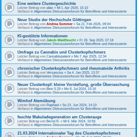
Eine weitere Clustergeschichte
Letzter Beitrag von
alias
«
Mi 1. Apr 2026, 15:10
Verfasst in
Allgemeines Diskussionsforum für Betroffene und Interessierte
Neue Studie der Hochschule Göttingen
Letzter Beitrag von
Andrea Sommer
«
Sa 21. Feb 2026, 09:04
Verfasst in
Allgemeines Diskussionsforum für Betroffene und Interessierte
KI-gestützte Informationen
Letzter Beitrag von
Jakob-Waldfeucht
«
Fr 26. Sep 2025, 07:18
Verfasst in
Allgemeines Diskussionsforum für Betroffene und Interessierte
Umfrage zu Cannabis und Clusterkopfschmerz
Letzter Beitrag von
Cannabispatient
«
Mo 7. Apr 2025, 12:34
Verfasst in
Allgemeines Diskussionsforum für Betroffene und Interessierte
chronischer Clusterkopfschmerz und rheumatoide Arthritis
Letzter Beitrag von
Versanctus
«
Sa 4. Jan 2025, 13:37
Verfasst in
Allgemeines Diskussionsforum für Betroffene und Interessierte
Neuer Clusterkopf: kleine Vorstellung, große Überraschung
Letzter Beitrag von
Bine S.29
«
Mo 8. Jul 2024, 15:16
Verfasst in
Allgemeines Diskussionsforum für Betroffene und Interessierte
Wimhof Atemübung
Letzter Beitrag von
Raphael
«
So 23. Jun 2024, 14:10
Verfasst in
Allgemeines Diskussionsforum für Betroffene und Interessierte
feuchte Makuladegeneration am Clusterauge
Letzter Beitrag von
Bernd R.
«
Mi 6. Mär 2024, 10:56
Verfasst in
Allgemeines Diskussionsforum für Betroffene und Interessierte
21.03.2024 Internationaler Tag des Clusterkopfschmerz