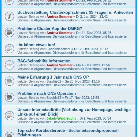
Letzter Beitrag von
Andrea Sommer
«
Do 29. Feb 2024, 09:32
Verfasst in
Allgemeines Diskussionsforum für Betroffene und Interessierte
Buchvorstellung Clusterkopfschmerz 99 Fragen u. Antworten
Letzter Beitrag von
Andrea Sommer
«
Di 2. Jan 2024, 13:42
Verfasst in
Allgemeines Diskussionsforum für Betroffene und Interessierte
Probleme Cluster-App der DMKG?
Letzter Beitrag von
Andrea Sommer
«
Do 21. Dez 2023, 05:25
Verfasst in
Allgemeines Diskussionsforum für Betroffene und Interessierte
Ihr könnt etwas tun!
Letzter Beitrag von
Cannabispatient
«
Di 12. Dez 2023, 10:12
Verfasst in
Allgemeines Diskussionsforum für Betroffene und Interessierte
BAG-Selbsthilfe Information
Letzter Beitrag von
Andrea Sommer
«
Mo 4. Dez 2023, 13:56
Verfasst in
Allgemeines Diskussionsforum für Betroffene und Interessierte
Meine Erfahrung 1 Jahr nach ONS OP
Letzter Beitrag von
Stephie82
«
Sa 25. Nov 2023, 13:10
Verfasst in
Allgemeines Diskussionsforum für Betroffene und Interessierte
Probleme nach ONS Operation
Letzter Beitrag von
Stephie82
«
Fr 17. Nov 2023, 15:58
Verfasst in
Allgemeines Diskussionsforum für Betroffene und Interessierte
Unsere Internetauftritte (Verlinkung zur Homepage, wichtige
Links auf einen Blick)
Letzter Beitrag von
Jakob-Waldfeucht
«
Di 1. Aug 2023, 08:34
Verfasst in
Allgemeines Diskussionsforum für Betroffene und Interessierte
Topische Kortikosteroide - Beclometasondipropionat-
Erfahrungen