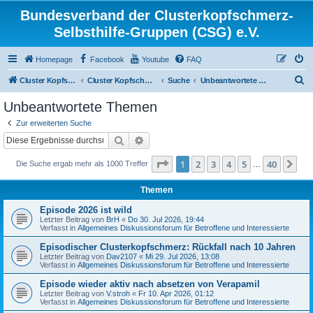
Bundesverband der Clusterkopfschmerz-
Selbsthilfe-Gruppen (CSG) e.V.
Homepage
Facebook
Youtube
FAQ
S
Cluster Kopfschmerz Homepage
Cluster Kopfschmerz Forum
Suche
Unbeantwortete Themen
u
Unbeantwortete Themen
c
Zur erweiterten Suche
h
Suche
Erweiterte Suche
e
Seite
1
von
40
1
2
3
4
5
40
Nä
Die Suche ergab mehr als 1000 Treffer
…
Themen
Episode 2026 ist wild
Letzter Beitrag von
BrH
«
Do 30. Jul 2026, 19:44
Verfasst in
Allgemeines Diskussionsforum für Betroffene und Interessierte
Episodischer Clusterkopfschmerz: Rückfall nach 10 Jahren
Letzter Beitrag von
Dav2107
«
Mi 29. Jul 2026, 13:08
Verfasst in
Allgemeines Diskussionsforum für Betroffene und Interessierte
Episode wieder aktiv nach absetzen von Verapamil
Letzter Beitrag von
V.stroh
«
Fr 10. Apr 2026, 01:12
Verfasst in
Allgemeines Diskussionsforum für Betroffene und Interessierte