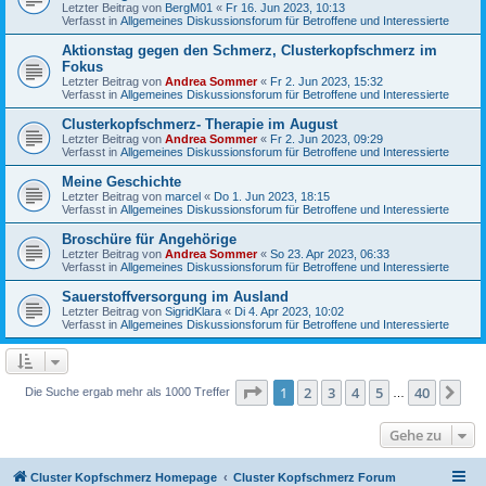
Letzter Beitrag von
BergM01
«
Fr 16. Jun 2023, 10:13
Verfasst in
Allgemeines Diskussionsforum für Betroffene und Interessierte
Aktionstag gegen den Schmerz, Clusterkopfschmerz im
Fokus
Letzter Beitrag von
Andrea Sommer
«
Fr 2. Jun 2023, 15:32
Verfasst in
Allgemeines Diskussionsforum für Betroffene und Interessierte
Clusterkopfschmerz- Therapie im August
Letzter Beitrag von
Andrea Sommer
«
Fr 2. Jun 2023, 09:29
Verfasst in
Allgemeines Diskussionsforum für Betroffene und Interessierte
Meine Geschichte
Letzter Beitrag von
marcel
«
Do 1. Jun 2023, 18:15
Verfasst in
Allgemeines Diskussionsforum für Betroffene und Interessierte
Broschüre für Angehörige
Letzter Beitrag von
Andrea Sommer
«
So 23. Apr 2023, 06:33
Verfasst in
Allgemeines Diskussionsforum für Betroffene und Interessierte
Sauerstoffversorgung im Ausland
Letzter Beitrag von
SigridKlara
«
Di 4. Apr 2023, 10:02
Verfasst in
Allgemeines Diskussionsforum für Betroffene und Interessierte
Seite
1
von
40
1
2
3
4
5
40
Nä
Die Suche ergab mehr als 1000 Treffer
…
Gehe zu
Cluster Kopfschmerz Homepage
Cluster Kopfschmerz Forum