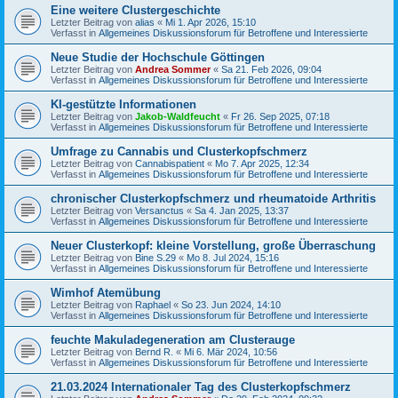
Eine weitere Clustergeschichte
Letzter Beitrag von
alias
«
Mi 1. Apr 2026, 15:10
Verfasst in
Allgemeines Diskussionsforum für Betroffene und Interessierte
Neue Studie der Hochschule Göttingen
Letzter Beitrag von
Andrea Sommer
«
Sa 21. Feb 2026, 09:04
Verfasst in
Allgemeines Diskussionsforum für Betroffene und Interessierte
KI-gestützte Informationen
Letzter Beitrag von
Jakob-Waldfeucht
«
Fr 26. Sep 2025, 07:18
Verfasst in
Allgemeines Diskussionsforum für Betroffene und Interessierte
Umfrage zu Cannabis und Clusterkopfschmerz
Letzter Beitrag von
Cannabispatient
«
Mo 7. Apr 2025, 12:34
Verfasst in
Allgemeines Diskussionsforum für Betroffene und Interessierte
chronischer Clusterkopfschmerz und rheumatoide Arthritis
Letzter Beitrag von
Versanctus
«
Sa 4. Jan 2025, 13:37
Verfasst in
Allgemeines Diskussionsforum für Betroffene und Interessierte
Neuer Clusterkopf: kleine Vorstellung, große Überraschung
Letzter Beitrag von
Bine S.29
«
Mo 8. Jul 2024, 15:16
Verfasst in
Allgemeines Diskussionsforum für Betroffene und Interessierte
Wimhof Atemübung
Letzter Beitrag von
Raphael
«
So 23. Jun 2024, 14:10
Verfasst in
Allgemeines Diskussionsforum für Betroffene und Interessierte
feuchte Makuladegeneration am Clusterauge
Letzter Beitrag von
Bernd R.
«
Mi 6. Mär 2024, 10:56
Verfasst in
Allgemeines Diskussionsforum für Betroffene und Interessierte
21.03.2024 Internationaler Tag des Clusterkopfschmerz